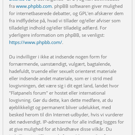
fra
www.phpbb.com
. phpBB softwaren giver mulighed
for internetbaserede debatter, og GPL'en afskærer dem
fra indflydelse på, hvad vi tillader og/eller afviser som
tilladeligt indhold og/eller tilladelig adfærd. For
yderligere information om phpBB, se venligst:
https://www.phpbb.com/
.
Du indvilliger i ikke at indsende nogen form for
fornærmende, uanstændigt, vulgært, bagtalende,
hadefuldt, truende eller sexuelt orienteret materiale
eller indsende andet materiale, som er i strid med
lovgivningen, det være sig i dit eget land, landet hvor
"Flatpanels forum" er hostet eller international
lovgivning. Gør du dette, kan dette medføre, at du
øjeblikkeligt og permanent bliver udelukket, med
besked herom til din Internet-udbyder, hvis vi vurderer
det nødvendigt. IP-adresserne for alle indlæg logges for
at give mulighed for at håndhæve disse vilkår. Du