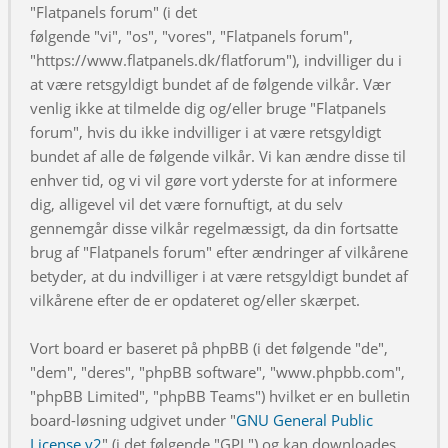
"Flatpanels forum" (i det
følgende "vi", "os", "vores", "Flatpanels forum",
"https://www.flatpanels.dk/flatforum"), indvilliger du i
at være retsgyldigt bundet af de følgende vilkår. Vær
venlig ikke at tilmelde dig og/eller bruge "Flatpanels
forum", hvis du ikke indvilliger i at være retsgyldigt
bundet af alle de følgende vilkår. Vi kan ændre disse til
enhver tid, og vi vil gøre vort yderste for at informere
dig, alligevel vil det være fornuftigt, at du selv
gennemgår disse vilkår regelmæssigt, da din fortsatte
brug af "Flatpanels forum" efter ændringer af vilkårene
betyder, at du indvilliger i at være retsgyldigt bundet af
vilkårene efter de er opdateret og/eller skærpet.
Vort board er baseret på phpBB (i det følgende "de",
"dem", "deres", "phpBB software", "www.phpbb.com",
"phpBB Limited", "phpBB Teams") hvilket er en bulletin
board-løsning udgivet under "
GNU General Public
License v2
" (i det følgende "GPL") og kan downloades