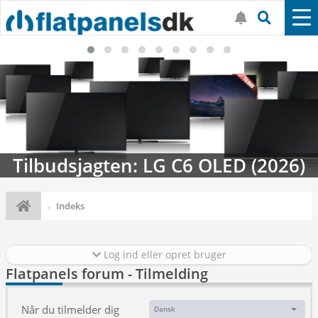
Tilbudsjagten: LG C6 OLED (2026)
Indeks
Log ind eller opret bruger
Flatpanels forum - Tilmelding
Når du tilmelder dig
Dansk
Sprog: