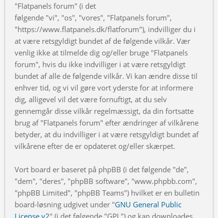
"Flatpanels forum" (i det
følgende "vi", "os", "vores", "Flatpanels forum",
"https://www.flatpanels.dk/flatforum"), indvilliger du i
at være retsgyldigt bundet af de følgende vilkår. Vær
venlig ikke at tilmelde dig og/eller bruge "Flatpanels
forum", hvis du ikke indvilliger i at være retsgyldigt
bundet af alle de følgende vilkår. Vi kan ændre disse til
enhver tid, og vi vil gøre vort yderste for at informere
dig, alligevel vil det være fornuftigt, at du selv
gennemgår disse vilkår regelmæssigt, da din fortsatte
brug af "Flatpanels forum" efter ændringer af vilkårene
betyder, at du indvilliger i at være retsgyldigt bundet af
vilkårene efter de er opdateret og/eller skærpet.
Vort board er baseret på phpBB (i det følgende "de",
"dem", "deres", "phpBB software", "www.phpbb.com",
"phpBB Limited", "phpBB Teams") hvilket er en bulletin
board-løsning udgivet under "
GNU General Public
License v2
" (i det følgende "GPL") og kan downloades