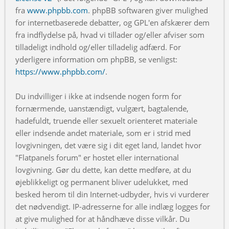
fra
www.phpbb.com
. phpBB softwaren giver mulighed
for internetbaserede debatter, og GPL'en afskærer dem
fra indflydelse på, hvad vi tillader og/eller afviser som
tilladeligt indhold og/eller tilladelig adfærd. For
yderligere information om phpBB, se venligst:
https://www.phpbb.com/
.
Du indvilliger i ikke at indsende nogen form for
fornærmende, uanstændigt, vulgært, bagtalende,
hadefuldt, truende eller sexuelt orienteret materiale
eller indsende andet materiale, som er i strid med
lovgivningen, det være sig i dit eget land, landet hvor
"Flatpanels forum" er hostet eller international
lovgivning. Gør du dette, kan dette medføre, at du
øjeblikkeligt og permanent bliver udelukket, med
besked herom til din Internet-udbyder, hvis vi vurderer
det nødvendigt. IP-adresserne for alle indlæg logges for
at give mulighed for at håndhæve disse vilkår. Du