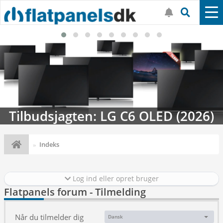
Tilbudsjagten: LG C6 OLED (2026)
Indeks
Log ind eller opret bruger
Flatpanels forum - Tilmelding
Når du tilmelder dig
Dansk
Sprog: