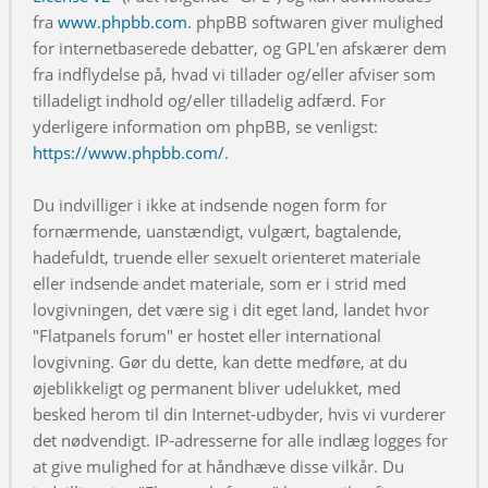
fra
www.phpbb.com
. phpBB softwaren giver mulighed
for internetbaserede debatter, og GPL'en afskærer dem
fra indflydelse på, hvad vi tillader og/eller afviser som
tilladeligt indhold og/eller tilladelig adfærd. For
yderligere information om phpBB, se venligst:
https://www.phpbb.com/
.
Du indvilliger i ikke at indsende nogen form for
fornærmende, uanstændigt, vulgært, bagtalende,
hadefuldt, truende eller sexuelt orienteret materiale
eller indsende andet materiale, som er i strid med
lovgivningen, det være sig i dit eget land, landet hvor
"Flatpanels forum" er hostet eller international
lovgivning. Gør du dette, kan dette medføre, at du
øjeblikkeligt og permanent bliver udelukket, med
besked herom til din Internet-udbyder, hvis vi vurderer
det nødvendigt. IP-adresserne for alle indlæg logges for
at give mulighed for at håndhæve disse vilkår. Du