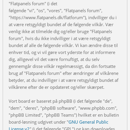
"Flatpanels forum" (i det
følgende "vi", "os", "vores", "Flatpanels forum",
"https://www.flatpanels.dk/flatforum"), indvilliger du i
at være retsgyldigt bundet af de følgende vilkår. Vær
venlig ikke at tilmelde dig og/eller bruge "Flatpanels
forum", hvis du ikke indvilliger i at være retsgyldigt
bundet af alle de følgende vilkår. Vi kan ændre disse til
enhver tid, og vi vil gøre vort yderste for at informere
dig, alligevel vil det være fornuftigt, at du selv
gennemgår disse vilkår regelmæssigt, da din fortsatte
brug af "Flatpanels forum" efter ændringer af vilkårene
betyder, at du indvilliger i at være retsgyldigt bundet af
vilkårene efter de er opdateret og/eller skærpet.
Vort board er baseret på phpBB (i det følgende "de",
"dem", "deres", "phpBB software", "www.phpbb.com",
"phpBB Limited", "phpBB Teams") hvilket er en bulletin
board-løsning udgivet under "
GNU General Public
License v2
" (i det følgende "GPL") og kan downloades