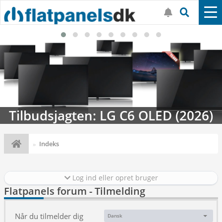
Tilbudsjagten: LG C6 OLED (2026)
Indeks
Log ind eller opret bruger
Flatpanels forum - Tilmelding
Når du tilmelder dig
Dansk
Sprog: