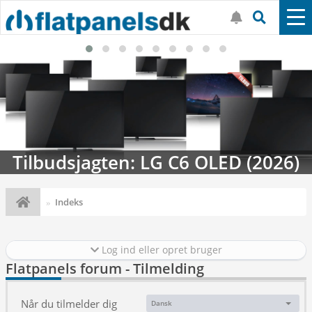
Tilbudsjagten: LG C6 OLED (2026)
Indeks
Log ind eller opret bruger
Flatpanels forum - Tilmelding
Når du tilmelder dig
Dansk
Sprog: