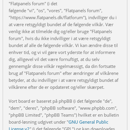
"Flatpanels forum" (i det
følgende "vi", "os", "vores", "Flatpanels forum",
"https://www.flatpanels.dk/flatforum"), indvilliger du i
at være retsgyldigt bundet af de følgende vilkår. Vær
venlig ikke at tilmelde dig og/eller bruge "Flatpanels
forum", hvis du ikke indvilliger i at være retsgyldigt
bundet af alle de følgende vilkår. Vi kan ændre disse til
enhver tid, og vi vil gøre vort yderste for at informere
dig, alligevel vil det være fornuftigt, at du selv
gennemgår disse vilkår regelmæssigt, da din fortsatte
brug af "Flatpanels forum" efter ændringer af vilkårene
betyder, at du indvilliger i at være retsgyldigt bundet af
vilkårene efter de er opdateret og/eller skærpet.
Vort board er baseret på phpBB (i det følgende "de",
"dem", "deres", "phpBB software", "www.phpbb.com",
"phpBB Limited", "phpBB Teams") hvilket er en bulletin
board-løsning udgivet under "
GNU General Public
License v2
" (i det følgende "GPL") og kan downloades