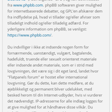
fra
www.phpbb.com
. phpBB softwaren giver mulighed
for internetbaserede debatter, og GPL'en afskærer dem
fra indflydelse på, hvad vi tillader og/eller afviser som
tilladeligt indhold og/eller tilladelig adfærd. For
yderligere information om phpBB, se venligst:
https://www.phpbb.com/
.
Du indvilliger i ikke at indsende nogen form for
fornærmende, uanstændigt, vulgært, bagtalende,
hadefuldt, truende eller sexuelt orienteret materiale
eller indsende andet materiale, som er i strid med
lovgivningen, det være sig i dit eget land, landet hvor
"Flatpanels forum" er hostet eller international
lovgivning. Gør du dette, kan dette medføre, at du
øjeblikkeligt og permanent bliver udelukket, med
besked herom til din Internet-udbyder, hvis vi vurderer
det nødvendigt. IP-adresserne for alle indlæg logges for
at give mulighed for at håndhæve disse vilkår. Du