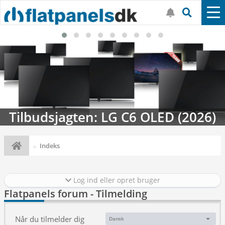
Tilbudsjagten: LG C6 OLED (2026)
Indeks
Log ind eller opret bruger
Flatpanels forum - Tilmelding
Når du tilmelder dig
Dansk
Sprog: