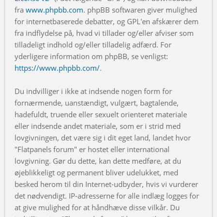
fra
www.phpbb.com
. phpBB softwaren giver mulighed
for internetbaserede debatter, og GPL'en afskærer dem
fra indflydelse på, hvad vi tillader og/eller afviser som
tilladeligt indhold og/eller tilladelig adfærd. For
yderligere information om phpBB, se venligst:
https://www.phpbb.com/
.
Du indvilliger i ikke at indsende nogen form for
fornærmende, uanstændigt, vulgært, bagtalende,
hadefuldt, truende eller sexuelt orienteret materiale
eller indsende andet materiale, som er i strid med
lovgivningen, det være sig i dit eget land, landet hvor
"Flatpanels forum" er hostet eller international
lovgivning. Gør du dette, kan dette medføre, at du
øjeblikkeligt og permanent bliver udelukket, med
besked herom til din Internet-udbyder, hvis vi vurderer
det nødvendigt. IP-adresserne for alle indlæg logges for
at give mulighed for at håndhæve disse vilkår. Du