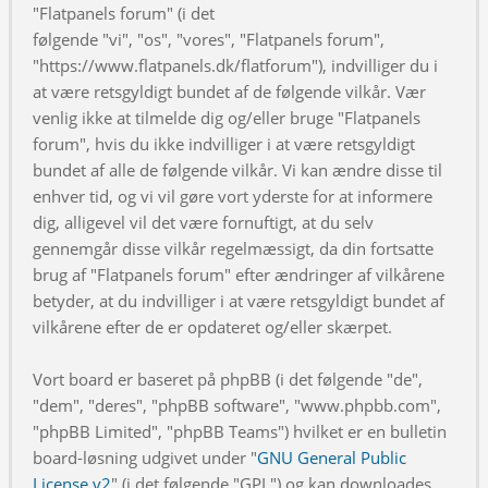
"Flatpanels forum" (i det
følgende "vi", "os", "vores", "Flatpanels forum",
"https://www.flatpanels.dk/flatforum"), indvilliger du i
at være retsgyldigt bundet af de følgende vilkår. Vær
venlig ikke at tilmelde dig og/eller bruge "Flatpanels
forum", hvis du ikke indvilliger i at være retsgyldigt
bundet af alle de følgende vilkår. Vi kan ændre disse til
enhver tid, og vi vil gøre vort yderste for at informere
dig, alligevel vil det være fornuftigt, at du selv
gennemgår disse vilkår regelmæssigt, da din fortsatte
brug af "Flatpanels forum" efter ændringer af vilkårene
betyder, at du indvilliger i at være retsgyldigt bundet af
vilkårene efter de er opdateret og/eller skærpet.
Vort board er baseret på phpBB (i det følgende "de",
"dem", "deres", "phpBB software", "www.phpbb.com",
"phpBB Limited", "phpBB Teams") hvilket er en bulletin
board-løsning udgivet under "
GNU General Public
License v2
" (i det følgende "GPL") og kan downloades