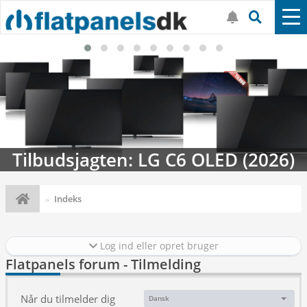
Tilbudsjagten: LG C6 OLED (2026)
Indeks
Log ind eller opret bruger
Flatpanels forum - Tilmelding
Når du tilmelder dig
Dansk
Sprog: