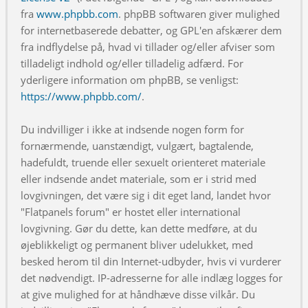
fra
www.phpbb.com
. phpBB softwaren giver mulighed
for internetbaserede debatter, og GPL'en afskærer dem
fra indflydelse på, hvad vi tillader og/eller afviser som
tilladeligt indhold og/eller tilladelig adfærd. For
yderligere information om phpBB, se venligst:
https://www.phpbb.com/
.
Du indvilliger i ikke at indsende nogen form for
fornærmende, uanstændigt, vulgært, bagtalende,
hadefuldt, truende eller sexuelt orienteret materiale
eller indsende andet materiale, som er i strid med
lovgivningen, det være sig i dit eget land, landet hvor
"Flatpanels forum" er hostet eller international
lovgivning. Gør du dette, kan dette medføre, at du
øjeblikkeligt og permanent bliver udelukket, med
besked herom til din Internet-udbyder, hvis vi vurderer
det nødvendigt. IP-adresserne for alle indlæg logges for
at give mulighed for at håndhæve disse vilkår. Du