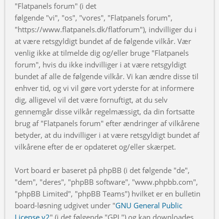
"Flatpanels forum" (i det
følgende "vi", "os", "vores", "Flatpanels forum",
"https://www.flatpanels.dk/flatforum"), indvilliger du i
at være retsgyldigt bundet af de følgende vilkår. Vær
venlig ikke at tilmelde dig og/eller bruge "Flatpanels
forum", hvis du ikke indvilliger i at være retsgyldigt
bundet af alle de følgende vilkår. Vi kan ændre disse til
enhver tid, og vi vil gøre vort yderste for at informere
dig, alligevel vil det være fornuftigt, at du selv
gennemgår disse vilkår regelmæssigt, da din fortsatte
brug af "Flatpanels forum" efter ændringer af vilkårene
betyder, at du indvilliger i at være retsgyldigt bundet af
vilkårene efter de er opdateret og/eller skærpet.
Vort board er baseret på phpBB (i det følgende "de",
"dem", "deres", "phpBB software", "www.phpbb.com",
"phpBB Limited", "phpBB Teams") hvilket er en bulletin
board-løsning udgivet under "
GNU General Public
License v2
" (i det følgende "GPL") og kan downloades