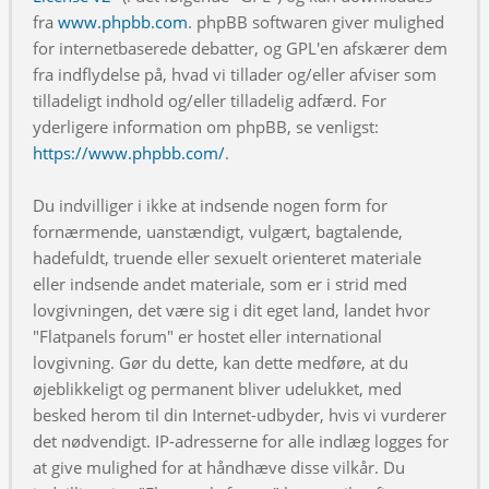
fra
www.phpbb.com
. phpBB softwaren giver mulighed
for internetbaserede debatter, og GPL'en afskærer dem
fra indflydelse på, hvad vi tillader og/eller afviser som
tilladeligt indhold og/eller tilladelig adfærd. For
yderligere information om phpBB, se venligst:
https://www.phpbb.com/
.
Du indvilliger i ikke at indsende nogen form for
fornærmende, uanstændigt, vulgært, bagtalende,
hadefuldt, truende eller sexuelt orienteret materiale
eller indsende andet materiale, som er i strid med
lovgivningen, det være sig i dit eget land, landet hvor
"Flatpanels forum" er hostet eller international
lovgivning. Gør du dette, kan dette medføre, at du
øjeblikkeligt og permanent bliver udelukket, med
besked herom til din Internet-udbyder, hvis vi vurderer
det nødvendigt. IP-adresserne for alle indlæg logges for
at give mulighed for at håndhæve disse vilkår. Du