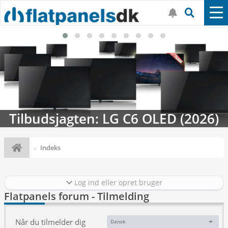
Tilbudsjagten: LG C6 OLED (2026)
Indeks
Log ind eller opret bruger
Flatpanels forum - Tilmelding
Når du tilmelder dig
Dansk
Sprog: