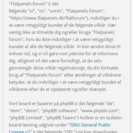
"Flatpanels forum" (i det
følgende "vi", "os", "vores", "Flatpanels forum",
"https://www.flatpanels.dk/flatforum"), indvilliger du i
at være retsgyldigt bundet af de følgende vilkår. Vær
venlig ikke at tilmelde dig og/eller bruge "Flatpanels
forum", hvis du ikke indvilliger i at være retsgyldigt
bundet af alle de følgende vilkår. Vi kan ændre disse til
enhver tid, og vi vil gøre vort yderste for at informere
dig, alligevel vil det være fornuftigt, at du selv
gennemgår disse vilkår regelmæssigt, da din fortsatte
brug af "Flatpanels forum" efter ændringer af vilkårene
betyder, at du indvilliger i at være retsgyldigt bundet af
vilkårene efter de er opdateret og/eller skærpet.
Vort board er baseret på phpBB (i det følgende "de",
"dem", "deres", "phpBB software", "www.phpbb.com",
"phpBB Limited", "phpBB Teams") hvilket er en bulletin
board-løsning udgivet under "
GNU General Public
License v2
" (i det følgende "GPL") og kan downloades