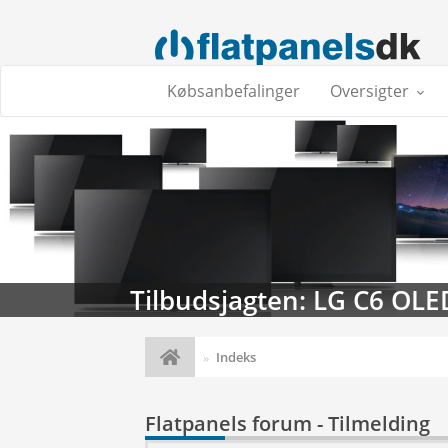
Købsanbefalinger
Oversigter
Tilbudsjagten: LG C6 OLE
Indeks
Flatpanels forum - Tilmelding