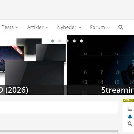
Tests
Artikler
Nyheder
Forum
D (2026)
Streamin
MENU