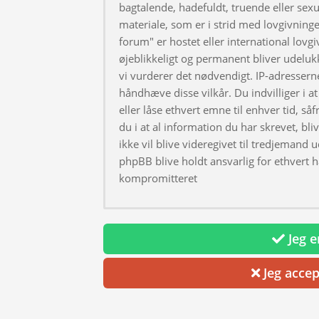
bagtalende, hadefuldt, truende eller sexu
materiale, som er i strid med lovgivningen
forum" er hostet eller international lovg
øjeblikkeligt og permanent bliver udeluk
vi vurderer det nødvendigt. IP-adresserne
håndhæve disse vilkår. Du indvilliger i at 
eller låse ethvert emne til enhver tid, så
du i at al information du har skrevet, bl
ikke vil blive videregivet til tredjemand 
phpBB blive holdt ansvarlig for ethvert 
kompromitteret
Jeg er
Jeg accep