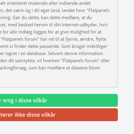
elt orienteret materiale eller indsende andet
, det være sig i dit eget land, landet hvor "Flatpanels
ivning. Gør du dette, kan dette medføre, at du
ket, med besked herom til din Internet-udbyder, hvis
 for alle indlæg logges for at give mulighed for at
"Flatpanels forum" har ret til at fjerne, ændre, flytte
fremt vi finder dette passende. Som bruger indvilliger
iver lagret i en database. Selvom denne information
uden dit samtykke, vil hverken "Flatpanels forum" eller
hackingforsøg, som kan medføre at dataene bliver
 enig i disse vilkår
terer ikke disse vilkår