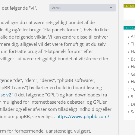
SOCIAL
 det følgende "vi",
Dansk
Sprog:
dvilliger du i at være retsgyldigt bundet af de
POPUL
de dig og/eller bruge "Flatpanels forum", hvis du ikke
›
A
 alle de følgende vilkår. Vi kan ændre disse til enhver
›
rmere dig, alligevel vil det være fornuftigt, at du selv
T
din fortsatte brug af "Flatpanels forum" efter
›
F
illiger i at være retsgyldigt bundet af vilkårene efter
›
B
›
H
›
G
lgende "de", "dem", "deres", "phpBB software",
›
Hv
BB Teams") hvilket er en bulletin board-løsning
›
10
nse v2
" (i det følgende "GPL") og kan downloades fra
›
5 
r mulighed for internetbaserede debatter, og GPL'en
›
De
illader og/eller afviser som tilladeligt indhold og/eller
›
S
ation om phpBB, se venligst:
https://www.phpbb.com/
.
 form for fornærmende, uanstændigt, vulgært,