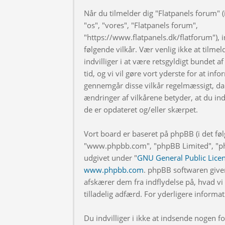
Når du tilmelder dig "Flatpanels forum" (i
"os", "vores", "Flatpanels forum",
"https://www.flatpanels.dk/flatforum"), in
følgende vilkår. Vær venlig ikke at tilmel
indvilliger i at være retsgyldigt bundet af
tid, og vi vil gøre vort yderste for at info
gennemgår disse vilkår regelmæssigt, da 
ændringer af vilkårene betyder, at du indv
de er opdateret og/eller skærpet.
Vort board er baseret på phpBB (i det fø
"www.phpbb.com", "phpBB Limited", "php
udgivet under "
GNU General Public Lice
www.phpbb.com
. phpBB softwaren give
afskærer dem fra indflydelse på, hvad vi t
tilladelig adfærd. For yderligere inform
Du indvilliger i ikke at indsende nogen