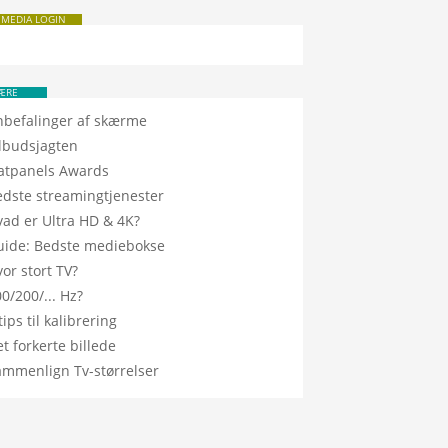
 MEDIA LOGIN
ÆRE
nbefalinger af skærme
ilbudsjagten
latpanels Awards
edste streamingtjenester
vad er Ultra HD & 4K?
uide: Bedste mediebokse
or stort TV?
0/200/... Hz?
tips til kalibrering
t forkerte billede
ammenlign Tv-størrelser