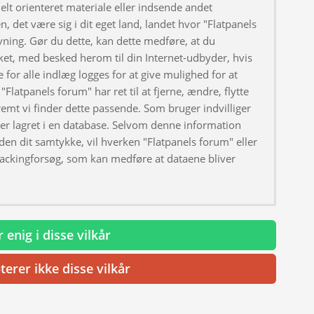
elt orienteret materiale eller indsende andet
, det være sig i dit eget land, landet hvor "Flatpanels
ivning. Gør du dette, kan dette medføre, at du
ket, med besked herom til din Internet-udbyder, hvis
 for alle indlæg logges for at give mulighed for at
"Flatpanels forum" har ret til at fjerne, ændre, flytte
fremt vi finder dette passende. Som bruger indvilliger
iver lagret i en database. Selvom denne information
uden dit samtykke, vil hverken "Flatpanels forum" eller
hackingforsøg, som kan medføre at dataene bliver
 enig i disse vilkår
terer ikke disse vilkår