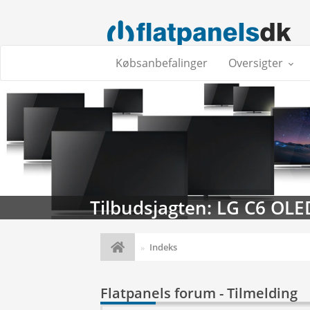
Købsanbefalinger
Oversigter
Tilbudsjagten: LG C6 OLED (
Indeks
Flatpanels forum - Tilmelding