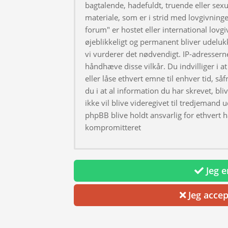
bagtalende, hadefuldt, truende eller sexu
materiale, som er i strid med lovgivningen
forum" er hostet eller international lovg
øjeblikkeligt og permanent bliver udeluk
vi vurderer det nødvendigt. IP-adresserne
håndhæve disse vilkår. Du indvilliger i at 
eller låse ethvert emne til enhver tid, så
du i at al information du har skrevet, bl
ikke vil blive videregivet til tredjemand 
phpBB blive holdt ansvarlig for ethvert 
kompromitteret
Jeg er
Jeg accep