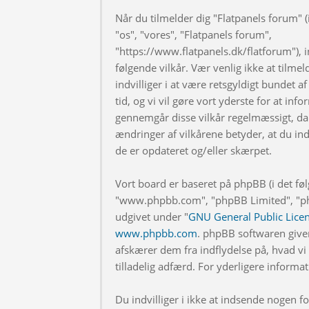
Når du tilmelder dig "Flatpanels forum" (i
"os", "vores", "Flatpanels forum",
"https://www.flatpanels.dk/flatforum"), in
følgende vilkår. Vær venlig ikke at tilmel
indvilliger i at være retsgyldigt bundet af
tid, og vi vil gøre vort yderste for at info
gennemgår disse vilkår regelmæssigt, da 
ændringer af vilkårene betyder, at du indv
de er opdateret og/eller skærpet.
Vort board er baseret på phpBB (i det fø
"www.phpbb.com", "phpBB Limited", "php
udgivet under "
GNU General Public Lice
www.phpbb.com
. phpBB softwaren give
afskærer dem fra indflydelse på, hvad vi t
tilladelig adfærd. For yderligere inform
Du indvilliger i ikke at indsende nogen