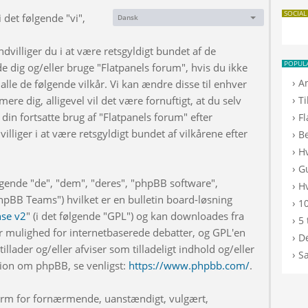
SOCIAL
 det følgende "vi",
Dansk
Sprog:
dvilliger du i at være retsgyldigt bundet af de
POPUL
de dig og/eller bruge "Flatpanels forum", hvis du ikke
›
A
 alle de følgende vilkår. Vi kan ændre disse til enhver
›
rmere dig, alligevel vil det være fornuftigt, at du selv
T
din fortsatte brug af "Flatpanels forum" efter
›
F
illiger i at være retsgyldigt bundet af vilkårene efter
›
B
›
H
›
G
lgende "de", "dem", "deres", "phpBB software",
›
Hv
BB Teams") hvilket er en bulletin board-løsning
›
10
nse v2
" (i det følgende "GPL") og kan downloades fra
›
5 
r mulighed for internetbaserede debatter, og GPL'en
›
De
illader og/eller afviser som tilladeligt indhold og/eller
›
S
ation om phpBB, se venligst:
https://www.phpbb.com/
.
 form for fornærmende, uanstændigt, vulgært,