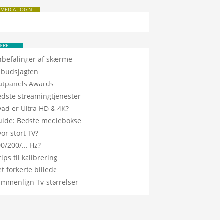
 MEDIA LOGIN
ÆRE
nbefalinger af skærme
ilbudsjagten
latpanels Awards
edste streamingtjenester
vad er Ultra HD & 4K?
uide: Bedste mediebokse
or stort TV?
0/200/... Hz?
tips til kalibrering
t forkerte billede
ammenlign Tv-størrelser