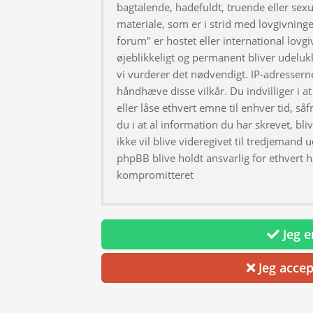
bagtalende, hadefuldt, truende eller sexu
materiale, som er i strid med lovgivningen
forum" er hostet eller international lovg
øjeblikkeligt og permanent bliver udeluk
vi vurderer det nødvendigt. IP-adresserne
håndhæve disse vilkår. Du indvilliger i at 
eller låse ethvert emne til enhver tid, så
du i at al information du har skrevet, bl
ikke vil blive videregivet til tredjemand 
phpBB blive holdt ansvarlig for ethvert 
kompromitteret
Jeg er
Jeg accep