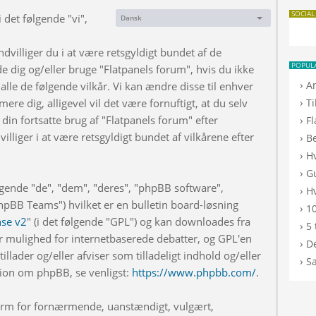
SOCIAL
 det følgende "vi",
Dansk
Sprog:
dvilliger du i at være retsgyldigt bundet af de
POPUL
de dig og/eller bruge "Flatpanels forum", hvis du ikke
›
A
 alle de følgende vilkår. Vi kan ændre disse til enhver
›
rmere dig, alligevel vil det være fornuftigt, at du selv
T
din fortsatte brug af "Flatpanels forum" efter
›
F
illiger i at være retsgyldigt bundet af vilkårene efter
›
B
›
H
›
G
lgende "de", "dem", "deres", "phpBB software",
›
Hv
BB Teams") hvilket er en bulletin board-løsning
›
10
nse v2
" (i det følgende "GPL") og kan downloades fra
›
5 
r mulighed for internetbaserede debatter, og GPL'en
›
De
illader og/eller afviser som tilladeligt indhold og/eller
›
S
ation om phpBB, se venligst:
https://www.phpbb.com/
.
 form for fornærmende, uanstændigt, vulgært,