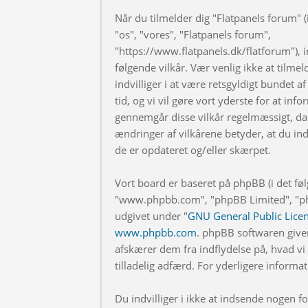
Når du tilmelder dig "Flatpanels forum" (i
"os", "vores", "Flatpanels forum",
"https://www.flatpanels.dk/flatforum"), in
følgende vilkår. Vær venlig ikke at tilmel
indvilliger i at være retsgyldigt bundet af
tid, og vi vil gøre vort yderste for at info
gennemgår disse vilkår regelmæssigt, da 
ændringer af vilkårene betyder, at du indv
de er opdateret og/eller skærpet.
Vort board er baseret på phpBB (i det fø
"www.phpbb.com", "phpBB Limited", "php
udgivet under "
GNU General Public Lice
www.phpbb.com
. phpBB softwaren give
afskærer dem fra indflydelse på, hvad vi t
tilladelig adfærd. For yderligere inform
Du indvilliger i ikke at indsende nogen