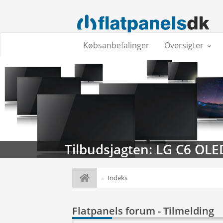
Købsanbefalinger
Oversigter
Tilbudsjagten: LG C6 OLE
Indeks
Flatpanels forum - Tilmelding