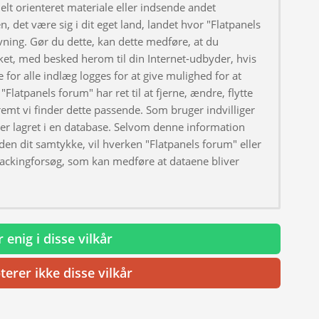
elt orienteret materiale eller indsende andet
, det være sig i dit eget land, landet hvor "Flatpanels
ivning. Gør du dette, kan dette medføre, at du
ket, med besked herom til din Internet-udbyder, hvis
 for alle indlæg logges for at give mulighed for at
"Flatpanels forum" har ret til at fjerne, ændre, flytte
fremt vi finder dette passende. Som bruger indvilliger
iver lagret i en database. Selvom denne information
uden dit samtykke, vil hverken "Flatpanels forum" eller
hackingforsøg, som kan medføre at dataene bliver
 enig i disse vilkår
terer ikke disse vilkår