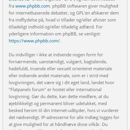
fra
www.phpbb.com
. phpBB softwaren giver mulighed
for internetbaserede debatter, og GPL'en afskærer dem
fra indflydelse på, hvad vi tillader og/eller afviser som
tilladeligt indhold og/eller tilladelig adfærd. For
yderligere information om phpBB, se venligst:
https://www.phpbb.com/
.
Du indvilliger i ikke at indsende nogen form for
fornærmende, uanstændigt, vulgært, bagtalende,
hadefuldt, truende eller sexuelt orienteret materiale
eller indsende andet materiale, som er i strid med
lovgivningen, det være sig i dit eget land, landet hvor
"Flatpanels forum" er hostet eller international
lovgivning. Gør du dette, kan dette medføre, at du
øjeblikkeligt og permanent bliver udelukket, med
besked herom til din Internet-udbyder, hvis vi vurderer
det nødvendigt. IP-adresserne for alle indlæg logges for
at give mulighed for at håndhæve disse vilkår. Du