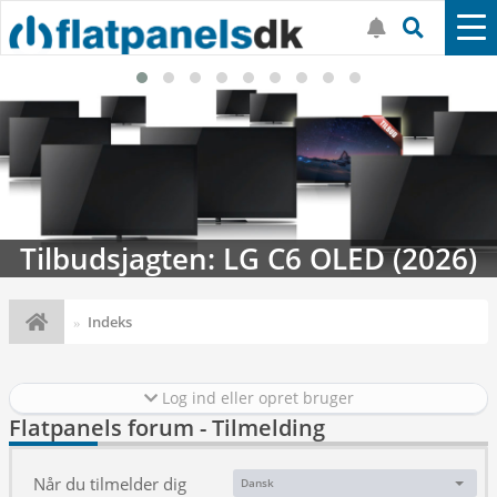
Tilbudsjagten: LG C6 OLED (2026)
Indeks
Log ind eller opret bruger
Flatpanels forum - Tilmelding
Når du tilmelder dig
Dansk
Sprog: