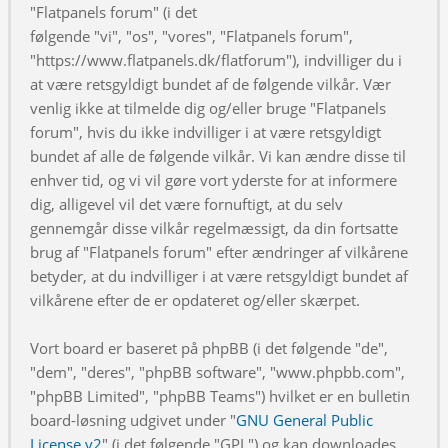
"Flatpanels forum" (i det
følgende "vi", "os", "vores", "Flatpanels forum",
"https://www.flatpanels.dk/flatforum"), indvilliger du i
at være retsgyldigt bundet af de følgende vilkår. Vær
venlig ikke at tilmelde dig og/eller bruge "Flatpanels
forum", hvis du ikke indvilliger i at være retsgyldigt
bundet af alle de følgende vilkår. Vi kan ændre disse til
enhver tid, og vi vil gøre vort yderste for at informere
dig, alligevel vil det være fornuftigt, at du selv
gennemgår disse vilkår regelmæssigt, da din fortsatte
brug af "Flatpanels forum" efter ændringer af vilkårene
betyder, at du indvilliger i at være retsgyldigt bundet af
vilkårene efter de er opdateret og/eller skærpet.
Vort board er baseret på phpBB (i det følgende "de",
"dem", "deres", "phpBB software", "www.phpbb.com",
"phpBB Limited", "phpBB Teams") hvilket er en bulletin
board-løsning udgivet under "
GNU General Public
License v2
" (i det følgende "GPL") og kan downloades