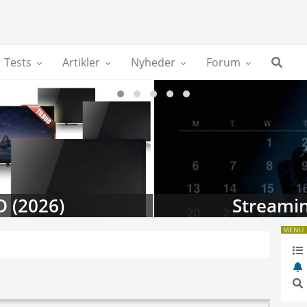
Tests
Artikler
Nyheder
Forum
D (2026)
Streamin
MENU