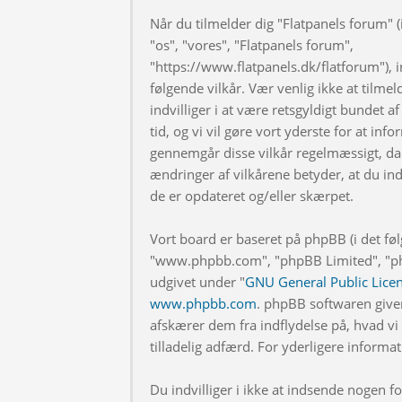
Når du tilmelder dig "Flatpanels forum" (i
"os", "vores", "Flatpanels forum",
"https://www.flatpanels.dk/flatforum"), in
følgende vilkår. Vær venlig ikke at tilmel
indvilliger i at være retsgyldigt bundet af
tid, og vi vil gøre vort yderste for at info
gennemgår disse vilkår regelmæssigt, da 
ændringer af vilkårene betyder, at du indv
de er opdateret og/eller skærpet.
Vort board er baseret på phpBB (i det fø
"www.phpbb.com", "phpBB Limited", "php
udgivet under "
GNU General Public Lice
www.phpbb.com
. phpBB softwaren give
afskærer dem fra indflydelse på, hvad vi t
tilladelig adfærd. For yderligere inform
Du indvilliger i ikke at indsende nogen