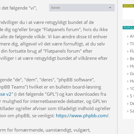
SOCIAL
 det følgende "vi",
Dansk
Sprog:
dvilliger du i at være retsgyldigt bundet af de
POPUL
de dig og/eller bruge "Flatpanels forum", hvis du ikke
›
A
 alle de følgende vilkår. Vi kan ændre disse til enhver
›
rmere dig, alligevel vil det være fornuftigt, at du selv
T
din fortsatte brug af "Flatpanels forum" efter
›
F
illiger i at være retsgyldigt bundet af vilkårene efter
›
B
›
H
›
G
lgende "de", "dem", "deres", "phpBB software",
›
Hv
BB Teams") hvilket er en bulletin board-løsning
›
10
nse v2
" (i det følgende "GPL") og kan downloades fra
›
5 
r mulighed for internetbaserede debatter, og GPL'en
›
De
illader og/eller afviser som tilladeligt indhold og/eller
›
S
ation om phpBB, se venligst:
https://www.phpbb.com/
.
 form for fornærmende, uanstændigt, vulgært,