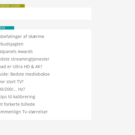
 MEDIA LOGIN
ÆRE
nbefalinger af skærme
ilbudsjagten
latpanels Awards
edste streamingtjenester
vad er Ultra HD & 4K?
uide: Bedste mediebokse
or stort TV?
0/200/... Hz?
tips til kalibrering
t forkerte billede
ammenlign Tv-størrelser