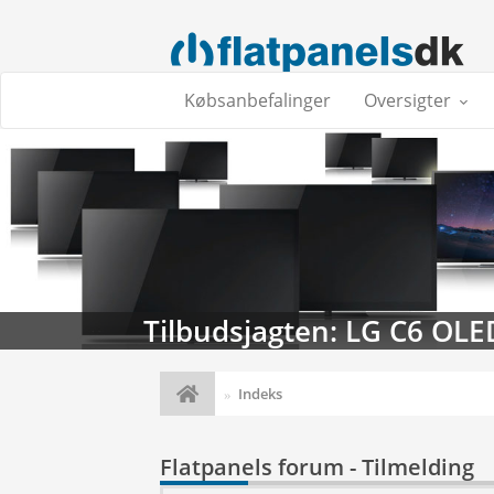
Købsanbefalinger
Oversigter
Tilbudsjagten: LG C6 OLE
Indeks
Flatpanels forum - Tilmelding