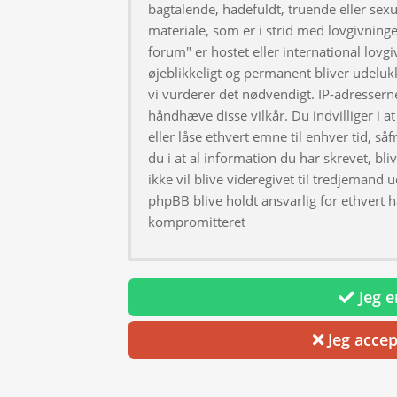
bagtalende, hadefuldt, truende eller sexu
materiale, som er i strid med lovgivningen
forum" er hostet eller international lovg
øjeblikkeligt og permanent bliver udeluk
vi vurderer det nødvendigt. IP-adresserne
håndhæve disse vilkår. Du indvilliger i at 
eller låse ethvert emne til enhver tid, så
du i at al information du har skrevet, bl
ikke vil blive videregivet til tredjemand 
phpBB blive holdt ansvarlig for ethvert 
kompromitteret
Jeg er
Jeg accep