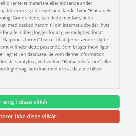
elt orienteret materiale eller indsende andet
, det være sig i dit eget land, landet hvor "Flatpanels
ivning. Gør du dette, kan dette medføre, at du
ket, med besked herom til din Internet-udbyder, hvis
 for alle indlæg logges for at give mulighed for at
"Flatpanels forum" har ret til at fjerne, ændre, flytte
fremt vi finder dette passende. Som bruger indvilliger
iver lagret i en database. Selvom denne information
uden dit samtykke, vil hverken "Flatpanels forum" eller
hackingforsøg, som kan medføre at dataene bliver
 enig i disse vilkår
terer ikke disse vilkår