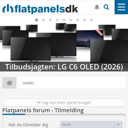
Tilbudsjagten: LG C6 OLED (2026)
Indeks
Log ind eller opret bruger
Flatpanels forum - Tilmelding
Når du tilmelder dig
Dansk
Sprog: