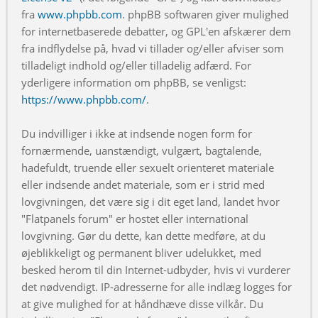
fra
www.phpbb.com
. phpBB softwaren giver mulighed
for internetbaserede debatter, og GPL'en afskærer dem
fra indflydelse på, hvad vi tillader og/eller afviser som
tilladeligt indhold og/eller tilladelig adfærd. For
yderligere information om phpBB, se venligst:
https://www.phpbb.com/
.
Du indvilliger i ikke at indsende nogen form for
fornærmende, uanstændigt, vulgært, bagtalende,
hadefuldt, truende eller sexuelt orienteret materiale
eller indsende andet materiale, som er i strid med
lovgivningen, det være sig i dit eget land, landet hvor
"Flatpanels forum" er hostet eller international
lovgivning. Gør du dette, kan dette medføre, at du
øjeblikkeligt og permanent bliver udelukket, med
besked herom til din Internet-udbyder, hvis vi vurderer
det nødvendigt. IP-adresserne for alle indlæg logges for
at give mulighed for at håndhæve disse vilkår. Du