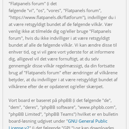
"Flatpanels forum" (i det
følgende "vi", "os", "vores", "Flatpanels forum",
"https://www.flatpanels.dk/flatforum"), indvilliger du i
at være retsgyldigt bundet af de følgende vilkår. Vær
venlig ikke at tilmelde dig og/eller bruge "Flatpanels
forum", hvis du ikke indvilliger i at være retsgyldigt
bundet af alle de følgende vilkår. Vi kan ændre disse til
enhver tid, og vi vil gøre vort yderste for at informere
dig, alligevel vil det være fornuftigt, at du selv
gennemgår disse vilkår regelmæssigt, da din fortsatte
brug af "Flatpanels forum" efter ændringer af vilkårene
betyder, at du indvilliger i at være retsgyldigt bundet af
vilkårene efter de er opdateret og/eller skærpet.
Vort board er baseret på phpBB (i det følgende "de",
"dem", "deres", "phpBB software", "www.phpbb.com",
"phpBB Limited", "phpBB Teams") hvilket er en bulletin
board-løsning udgivet under "
GNU General Public
License v2
" (i det følgende "GPL") og kan downloades