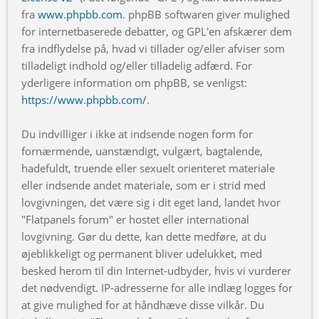
fra
www.phpbb.com
. phpBB softwaren giver mulighed
for internetbaserede debatter, og GPL'en afskærer dem
fra indflydelse på, hvad vi tillader og/eller afviser som
tilladeligt indhold og/eller tilladelig adfærd. For
yderligere information om phpBB, se venligst:
https://www.phpbb.com/
.
Du indvilliger i ikke at indsende nogen form for
fornærmende, uanstændigt, vulgært, bagtalende,
hadefuldt, truende eller sexuelt orienteret materiale
eller indsende andet materiale, som er i strid med
lovgivningen, det være sig i dit eget land, landet hvor
"Flatpanels forum" er hostet eller international
lovgivning. Gør du dette, kan dette medføre, at du
øjeblikkeligt og permanent bliver udelukket, med
besked herom til din Internet-udbyder, hvis vi vurderer
det nødvendigt. IP-adresserne for alle indlæg logges for
at give mulighed for at håndhæve disse vilkår. Du