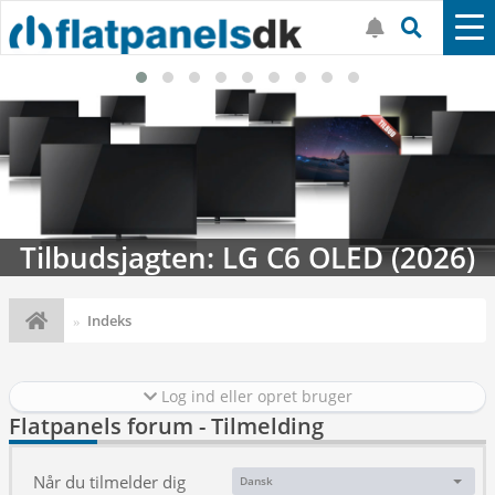
Tilbudsjagten: LG C6 OLED (2026)
Indeks
Log ind eller opret bruger
Flatpanels forum - Tilmelding
Når du tilmelder dig
Dansk
Sprog: