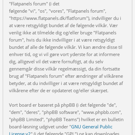
"Flatpanels forum" (i det
følgende "vi", "os", "vores", "Flatpanels forum",
"https://www.flatpanels.dk/flatforum"), indvilliger du i
at være retsgyldigt bundet af de følgende vilkår. Vær
venlig ikke at tilmelde dig og/eller bruge "Flatpanels
forum", hvis du ikke indvilliger i at være retsgyldigt
bundet af alle de følgende vilkår. Vi kan ændre disse til
enhver tid, og vi vil gøre vort yderste for at informere
dig, alligevel vil det være fornuftigt, at du selv
gennemgår disse vilkår regelmæssigt, da din fortsatte
brug af "Flatpanels forum" efter ændringer af vilkårene
betyder, at du indvilliger i at være retsgyldigt bundet af
vilkårene efter de er opdateret og/eller skærpet.
Vort board er baseret på phpBB (i det følgende "de",
"dem", "deres", "phpBB software", "www.phpbb.com",
"phpBB Limited", "phpBB Teams") hvilket er en bulletin
board-løsning udgivet under "
GNU General Public
License v2
" (i det følgende "GPL") og kan downloades