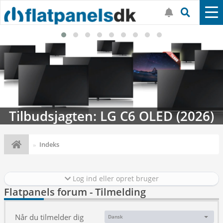
Tilbudsjagten: LG C6 OLED (2026)
Indeks
Log ind eller opret bruger
Flatpanels forum - Tilmelding
Når du tilmelder dig
Dansk
Sprog: