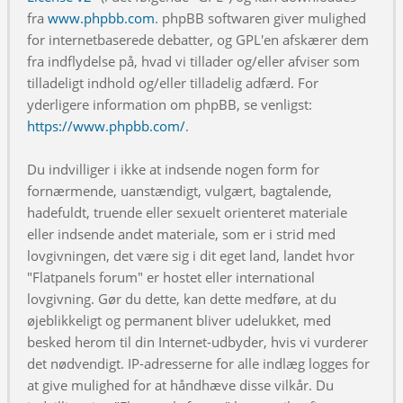
fra
www.phpbb.com
. phpBB softwaren giver mulighed
for internetbaserede debatter, og GPL'en afskærer dem
fra indflydelse på, hvad vi tillader og/eller afviser som
tilladeligt indhold og/eller tilladelig adfærd. For
yderligere information om phpBB, se venligst:
https://www.phpbb.com/
.
Du indvilliger i ikke at indsende nogen form for
fornærmende, uanstændigt, vulgært, bagtalende,
hadefuldt, truende eller sexuelt orienteret materiale
eller indsende andet materiale, som er i strid med
lovgivningen, det være sig i dit eget land, landet hvor
"Flatpanels forum" er hostet eller international
lovgivning. Gør du dette, kan dette medføre, at du
øjeblikkeligt og permanent bliver udelukket, med
besked herom til din Internet-udbyder, hvis vi vurderer
det nødvendigt. IP-adresserne for alle indlæg logges for
at give mulighed for at håndhæve disse vilkår. Du