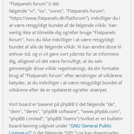
"Flatpanels forum" (i det
følgende "vi", "os", "vores", "Flatpanels forum",
"https://www.flatpanels.dk/flatforum"), indvilliger du i
at være retsgyldigt bundet af de følgende vilkår. Vær
venlig ikke at tilmelde dig og/eller bruge "Flatpanels
forum", hvis du ikke indvilliger i at være retsgyldigt
bundet af alle de følgende vilkår. Vi kan ændre disse til
enhver tid, og vi vil gøre vort yderste for at informere
dig, alligevel vil det være fornuftigt, at du selv
gennemgår disse vilkår regelmæssigt, da din fortsatte
brug af "Flatpanels forum" efter ændringer af vilkårene
betyder, at du indvilliger i at være retsgyldigt bundet af
vilkårene efter de er opdateret og/eller skærpet.
Vort board er baseret på phpBB (i det følgende "de",
"dem", "deres", "phpBB software", "www.phpbb.com",
"phpBB Limited", "phpBB Teams") hvilket er en bulletin
board-løsning udgivet under "
GNU General Public
License v2
" (i det følgende "GPL") og kan downloades