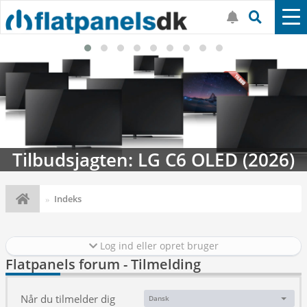
Tilbudsjagten: LG C6 OLED (2026)
Indeks
Log ind eller opret bruger
Flatpanels forum - Tilmelding
Når du tilmelder dig
Dansk
Sprog: