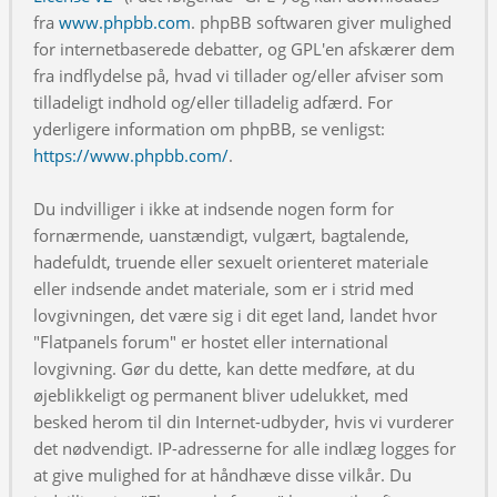
fra
www.phpbb.com
. phpBB softwaren giver mulighed
for internetbaserede debatter, og GPL'en afskærer dem
fra indflydelse på, hvad vi tillader og/eller afviser som
tilladeligt indhold og/eller tilladelig adfærd. For
yderligere information om phpBB, se venligst:
https://www.phpbb.com/
.
Du indvilliger i ikke at indsende nogen form for
fornærmende, uanstændigt, vulgært, bagtalende,
hadefuldt, truende eller sexuelt orienteret materiale
eller indsende andet materiale, som er i strid med
lovgivningen, det være sig i dit eget land, landet hvor
"Flatpanels forum" er hostet eller international
lovgivning. Gør du dette, kan dette medføre, at du
øjeblikkeligt og permanent bliver udelukket, med
besked herom til din Internet-udbyder, hvis vi vurderer
det nødvendigt. IP-adresserne for alle indlæg logges for
at give mulighed for at håndhæve disse vilkår. Du