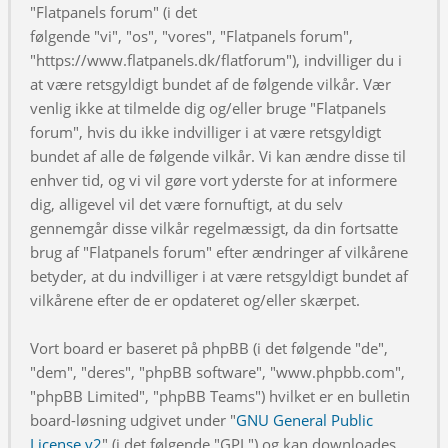
"Flatpanels forum" (i det
følgende "vi", "os", "vores", "Flatpanels forum",
"https://www.flatpanels.dk/flatforum"), indvilliger du i
at være retsgyldigt bundet af de følgende vilkår. Vær
venlig ikke at tilmelde dig og/eller bruge "Flatpanels
forum", hvis du ikke indvilliger i at være retsgyldigt
bundet af alle de følgende vilkår. Vi kan ændre disse til
enhver tid, og vi vil gøre vort yderste for at informere
dig, alligevel vil det være fornuftigt, at du selv
gennemgår disse vilkår regelmæssigt, da din fortsatte
brug af "Flatpanels forum" efter ændringer af vilkårene
betyder, at du indvilliger i at være retsgyldigt bundet af
vilkårene efter de er opdateret og/eller skærpet.
Vort board er baseret på phpBB (i det følgende "de",
"dem", "deres", "phpBB software", "www.phpbb.com",
"phpBB Limited", "phpBB Teams") hvilket er en bulletin
board-løsning udgivet under "
GNU General Public
License v2
" (i det følgende "GPL") og kan downloades