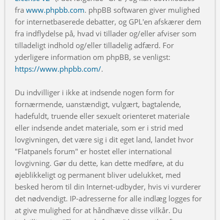
fra
www.phpbb.com
. phpBB softwaren giver mulighed
for internetbaserede debatter, og GPL'en afskærer dem
fra indflydelse på, hvad vi tillader og/eller afviser som
tilladeligt indhold og/eller tilladelig adfærd. For
yderligere information om phpBB, se venligst:
https://www.phpbb.com/
.
Du indvilliger i ikke at indsende nogen form for
fornærmende, uanstændigt, vulgært, bagtalende,
hadefuldt, truende eller sexuelt orienteret materiale
eller indsende andet materiale, som er i strid med
lovgivningen, det være sig i dit eget land, landet hvor
"Flatpanels forum" er hostet eller international
lovgivning. Gør du dette, kan dette medføre, at du
øjeblikkeligt og permanent bliver udelukket, med
besked herom til din Internet-udbyder, hvis vi vurderer
det nødvendigt. IP-adresserne for alle indlæg logges for
at give mulighed for at håndhæve disse vilkår. Du