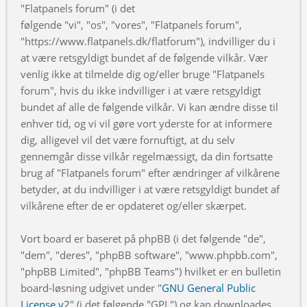
"Flatpanels forum" (i det
følgende "vi", "os", "vores", "Flatpanels forum",
"https://www.flatpanels.dk/flatforum"), indvilliger du i
at være retsgyldigt bundet af de følgende vilkår. Vær
venlig ikke at tilmelde dig og/eller bruge "Flatpanels
forum", hvis du ikke indvilliger i at være retsgyldigt
bundet af alle de følgende vilkår. Vi kan ændre disse til
enhver tid, og vi vil gøre vort yderste for at informere
dig, alligevel vil det være fornuftigt, at du selv
gennemgår disse vilkår regelmæssigt, da din fortsatte
brug af "Flatpanels forum" efter ændringer af vilkårene
betyder, at du indvilliger i at være retsgyldigt bundet af
vilkårene efter de er opdateret og/eller skærpet.
Vort board er baseret på phpBB (i det følgende "de",
"dem", "deres", "phpBB software", "www.phpbb.com",
"phpBB Limited", "phpBB Teams") hvilket er en bulletin
board-løsning udgivet under "
GNU General Public
License v2
" (i det følgende "GPL") og kan downloades