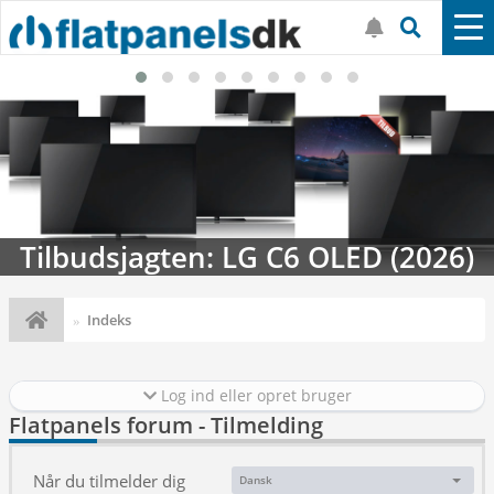
Tilbudsjagten: LG C6 OLED (2026)
Indeks
Log ind eller opret bruger
Flatpanels forum - Tilmelding
Når du tilmelder dig
Dansk
Sprog: