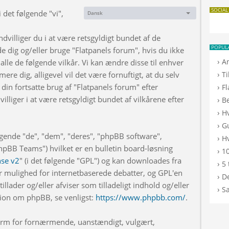
SOCIAL
 det følgende "vi",
Dansk
Sprog:
dvilliger du i at være retsgyldigt bundet af de
POPUL
de dig og/eller bruge "Flatpanels forum", hvis du ikke
›
A
 alle de følgende vilkår. Vi kan ændre disse til enhver
›
rmere dig, alligevel vil det være fornuftigt, at du selv
T
din fortsatte brug af "Flatpanels forum" efter
›
F
illiger i at være retsgyldigt bundet af vilkårene efter
›
B
›
H
›
G
lgende "de", "dem", "deres", "phpBB software",
›
Hv
BB Teams") hvilket er en bulletin board-løsning
›
10
nse v2
" (i det følgende "GPL") og kan downloades fra
›
5 
r mulighed for internetbaserede debatter, og GPL'en
›
De
illader og/eller afviser som tilladeligt indhold og/eller
›
S
ation om phpBB, se venligst:
https://www.phpbb.com/
.
 form for fornærmende, uanstændigt, vulgært,