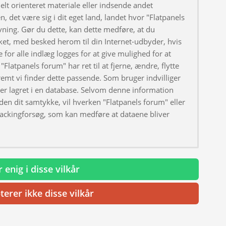
elt orienteret materiale eller indsende andet
, det være sig i dit eget land, landet hvor "Flatpanels
ivning. Gør du dette, kan dette medføre, at du
ket, med besked herom til din Internet-udbyder, hvis
 for alle indlæg logges for at give mulighed for at
"Flatpanels forum" har ret til at fjerne, ændre, flytte
fremt vi finder dette passende. Som bruger indvilliger
iver lagret i en database. Selvom denne information
uden dit samtykke, vil hverken "Flatpanels forum" eller
hackingforsøg, som kan medføre at dataene bliver
 enig i disse vilkår
terer ikke disse vilkår