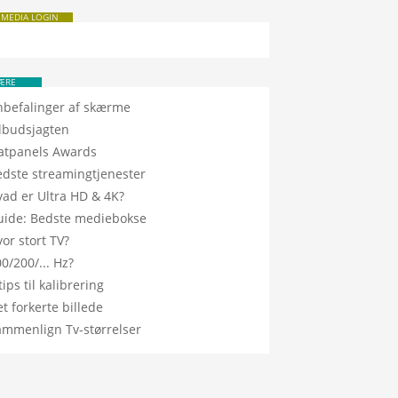
 MEDIA LOGIN
ÆRE
nbefalinger af skærme
ilbudsjagten
latpanels Awards
edste streamingtjenester
vad er Ultra HD & 4K?
uide: Bedste mediebokse
or stort TV?
0/200/... Hz?
tips til kalibrering
t forkerte billede
ammenlign Tv-størrelser