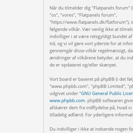
Når du tilmelder dig "Flatpanels forum" (i
"os", "vores", "Flatpanels forum",
"https://www.flatpanels.dk/flatforum"), in
følgende vilkår. Vær venlig ikke at tilmel
indvilliger i at være retsgyldigt bundet af
tid, og vi vil gøre vort yderste for at info
gennemgår disse vilkår regelmæssigt, da 
ændringer af vilkårene betyder, at du indv
de er opdateret og/eller skærpet.
Vort board er baseret på phpBB (i det fø
"www.phpbb.com", "phpBB Limited", "php
udgivet under "
GNU General Public Lice
www.phpbb.com
. phpBB softwaren give
afskærer dem fra indflydelse på, hvad vi t
tilladelig adfærd. For yderligere inform
Du indvilliger i ikke at indsende nogen