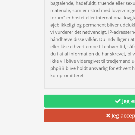
bagtalende, hadefuldt, truende eller sexu
materiale, som er i strid med lovgivningen
forum" er hostet eller international lovg
øjeblikkeligt og permanent bliver udeluk
vi vurderer det nødvendigt. IP-adresserne
håndhæve disse vilkår. Du indvilliger i at 
eller låse ethvert emne til enhver tid, så
du i at al information du har skrevet, bl
ikke vil blive videregivet til tredjemand 
phpBB blive holdt ansvarlig for ethvert 
kompromitteret
Jeg er
Jeg accep