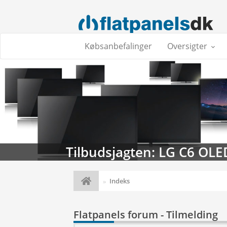
Købsanbefalinger
Oversigter
Tilbudsjagten: LG C6 OLE
Indeks
Flatpanels forum - Tilmelding