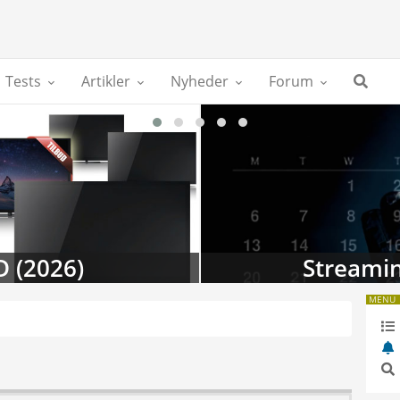
Tests
Artikler
Nyheder
Forum
D (2026)
Streamin
MENU