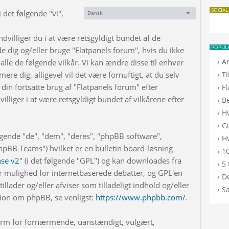
SOCIAL
 det følgende "vi",
Dansk
Sprog:
dvilliger du i at være retsgyldigt bundet af de
POPUL
de dig og/eller bruge "Flatpanels forum", hvis du ikke
›
A
 alle de følgende vilkår. Vi kan ændre disse til enhver
›
rmere dig, alligevel vil det være fornuftigt, at du selv
T
din fortsatte brug af "Flatpanels forum" efter
›
F
illiger i at være retsgyldigt bundet af vilkårene efter
›
B
›
H
›
G
lgende "de", "dem", "deres", "phpBB software",
›
Hv
BB Teams") hvilket er en bulletin board-løsning
›
10
nse v2
" (i det følgende "GPL") og kan downloades fra
›
5 
r mulighed for internetbaserede debatter, og GPL'en
›
De
illader og/eller afviser som tilladeligt indhold og/eller
›
S
ation om phpBB, se venligst:
https://www.phpbb.com/
.
 form for fornærmende, uanstændigt, vulgært,