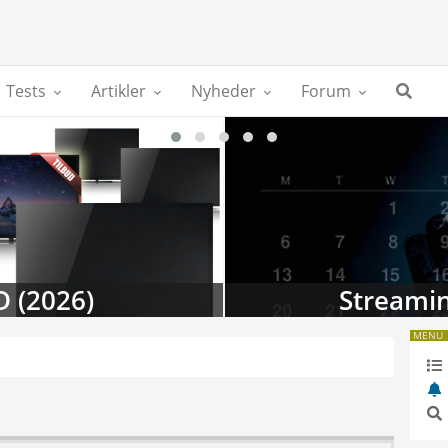
Tests
Artikler
Nyheder
Forum
D (2026)
Streamin
MENU