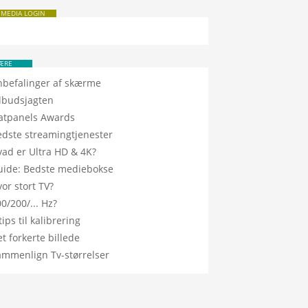
 MEDIA LOGIN
ÆRE
nbefalinger af skærme
ilbudsjagten
latpanels Awards
edste streamingtjenester
vad er Ultra HD & 4K?
uide: Bedste mediebokse
or stort TV?
0/200/... Hz?
tips til kalibrering
t forkerte billede
ammenlign Tv-størrelser