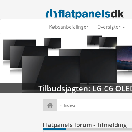
Købsanbefalinger
Oversigter
Tilbudsjagten: LG C6 OLE
Indeks
Flatpanels forum - Tilmelding