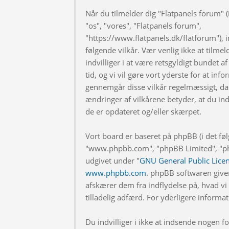
Når du tilmelder dig "Flatpanels forum" (i
"os", "vores", "Flatpanels forum",
"https://www.flatpanels.dk/flatforum"), in
følgende vilkår. Vær venlig ikke at tilmel
indvilliger i at være retsgyldigt bundet af
tid, og vi vil gøre vort yderste for at info
gennemgår disse vilkår regelmæssigt, da 
ændringer af vilkårene betyder, at du indv
de er opdateret og/eller skærpet.
Vort board er baseret på phpBB (i det fø
"www.phpbb.com", "phpBB Limited", "php
udgivet under "
GNU General Public Lice
www.phpbb.com
. phpBB softwaren give
afskærer dem fra indflydelse på, hvad vi t
tilladelig adfærd. For yderligere inform
Du indvilliger i ikke at indsende nogen