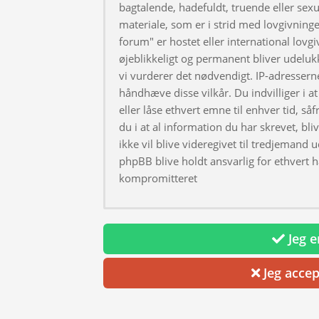
bagtalende, hadefuldt, truende eller sexu
materiale, som er i strid med lovgivningen
forum" er hostet eller international lovg
øjeblikkeligt og permanent bliver udeluk
vi vurderer det nødvendigt. IP-adresserne
håndhæve disse vilkår. Du indvilliger i at 
eller låse ethvert emne til enhver tid, så
du i at al information du har skrevet, bl
ikke vil blive videregivet til tredjemand 
phpBB blive holdt ansvarlig for ethvert 
kompromitteret
Jeg er
Jeg accep