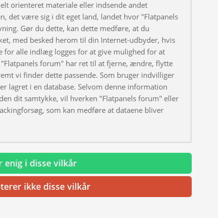
elt orienteret materiale eller indsende andet
, det være sig i dit eget land, landet hvor "Flatpanels
ivning. Gør du dette, kan dette medføre, at du
ket, med besked herom til din Internet-udbyder, hvis
 for alle indlæg logges for at give mulighed for at
"Flatpanels forum" har ret til at fjerne, ændre, flytte
fremt vi finder dette passende. Som bruger indvilliger
iver lagret i en database. Selvom denne information
uden dit samtykke, vil hverken "Flatpanels forum" eller
hackingforsøg, som kan medføre at dataene bliver
 enig i disse vilkår
terer ikke disse vilkår