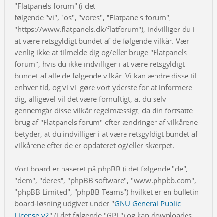
"Flatpanels forum" (i det
følgende "vi", "os", "vores", "Flatpanels forum",
"https://www.flatpanels.dk/flatforum"), indvilliger du i
at være retsgyldigt bundet af de følgende vilkår. Vær
venlig ikke at tilmelde dig og/eller bruge "Flatpanels
forum", hvis du ikke indvilliger i at være retsgyldigt
bundet af alle de følgende vilkår. Vi kan ændre disse til
enhver tid, og vi vil gøre vort yderste for at informere
dig, alligevel vil det være fornuftigt, at du selv
gennemgår disse vilkår regelmæssigt, da din fortsatte
brug af "Flatpanels forum" efter ændringer af vilkårene
betyder, at du indvilliger i at være retsgyldigt bundet af
vilkårene efter de er opdateret og/eller skærpet.
Vort board er baseret på phpBB (i det følgende "de",
"dem", "deres", "phpBB software", "www.phpbb.com",
"phpBB Limited", "phpBB Teams") hvilket er en bulletin
board-løsning udgivet under "
GNU General Public
License v2
" (i det følgende "GPL") og kan downloades