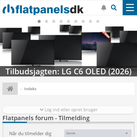
Tilbudsjagten: LG C6 OLED (2026)
Indeks
Log ind eller opret bruger
Flatpanels forum - Tilmelding
Når du tilmelder dig
Dansk
Sprog: