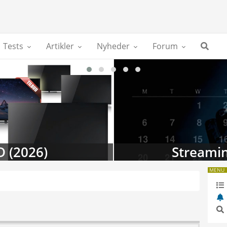
Tests
Artikler
Nyheder
Forum
D (2026)
Streamin
MENU