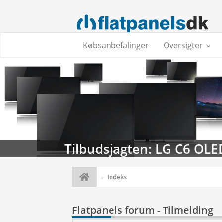
Købsanbefalinger
Oversigter
Tilbudsjagten: LG C6 OLE
Indeks
Flatpanels forum - Tilmelding