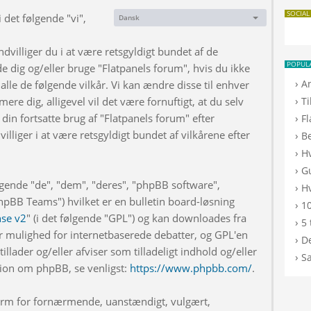
SOCIAL
 det følgende "vi",
Dansk
Sprog:
dvilliger du i at være retsgyldigt bundet af de
POPUL
de dig og/eller bruge "Flatpanels forum", hvis du ikke
›
A
 alle de følgende vilkår. Vi kan ændre disse til enhver
›
rmere dig, alligevel vil det være fornuftigt, at du selv
T
din fortsatte brug af "Flatpanels forum" efter
›
F
illiger i at være retsgyldigt bundet af vilkårene efter
›
B
›
H
›
G
lgende "de", "dem", "deres", "phpBB software",
›
Hv
BB Teams") hvilket er en bulletin board-løsning
›
10
nse v2
" (i det følgende "GPL") og kan downloades fra
›
5 
r mulighed for internetbaserede debatter, og GPL'en
›
De
illader og/eller afviser som tilladeligt indhold og/eller
›
S
ation om phpBB, se venligst:
https://www.phpbb.com/
.
 form for fornærmende, uanstændigt, vulgært,