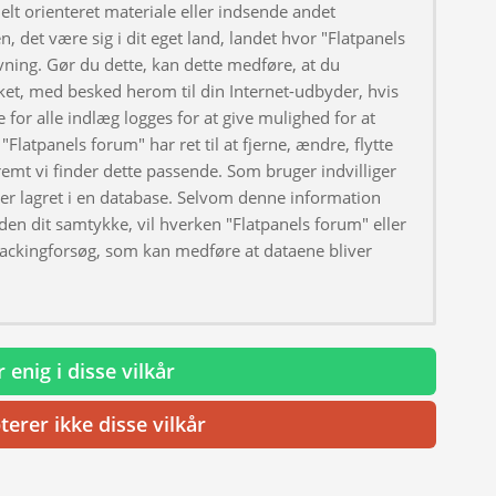
elt orienteret materiale eller indsende andet
, det være sig i dit eget land, landet hvor "Flatpanels
ivning. Gør du dette, kan dette medføre, at du
ket, med besked herom til din Internet-udbyder, hvis
 for alle indlæg logges for at give mulighed for at
"Flatpanels forum" har ret til at fjerne, ændre, flytte
fremt vi finder dette passende. Som bruger indvilliger
iver lagret i en database. Selvom denne information
uden dit samtykke, vil hverken "Flatpanels forum" eller
hackingforsøg, som kan medføre at dataene bliver
 enig i disse vilkår
terer ikke disse vilkår