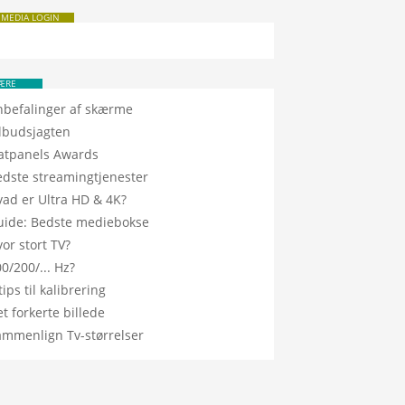
 MEDIA LOGIN
ÆRE
nbefalinger af skærme
ilbudsjagten
latpanels Awards
edste streamingtjenester
vad er Ultra HD & 4K?
uide: Bedste mediebokse
or stort TV?
0/200/... Hz?
tips til kalibrering
t forkerte billede
ammenlign Tv-størrelser