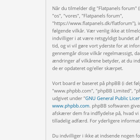
Når du tilmelder dig "Flatpanels forum" (i
"os", "vores", "Flatpanels forum",
"https://www.flatpanels.dk/flatforum"), in
følgende vilkår. Vær venlig ikke at tilmel
indvilliger i at være retsgyldigt bundet af
tid, og vi vil gøre vort yderste for at info
gennemgår disse vilkår regelmæssigt, da 
ændringer af vilkårene betyder, at du indv
de er opdateret og/eller skærpet.
Vort board er baseret på phpBB (i det fø
"www.phpbb.com", "phpBB Limited", "php
udgivet under "
GNU General Public Lice
www.phpbb.com
. phpBB softwaren give
afskærer dem fra indflydelse på, hvad vi t
tilladelig adfærd. For yderligere inform
Du indvilliger i ikke at indsende nogen