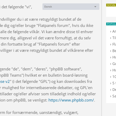
SOCIAL
 det følgende "vi",
Dansk
Sprog:
dvilliger du i at være retsgyldigt bundet af de
POPUL
de dig og/eller bruge "Flatpanels forum", hvis du ikke
›
A
 alle de følgende vilkår. Vi kan ændre disse til enhver
›
rmere dig, alligevel vil det være fornuftigt, at du selv
T
din fortsatte brug af "Flatpanels forum" efter
›
F
illiger i at være retsgyldigt bundet af vilkårene efter
›
B
›
H
›
G
lgende "de", "dem", "deres", "phpBB software",
›
Hv
BB Teams") hvilket er en bulletin board-løsning
›
10
nse v2
" (i det følgende "GPL") og kan downloades fra
›
5 
r mulighed for internetbaserede debatter, og GPL'en
›
De
illader og/eller afviser som tilladeligt indhold og/eller
›
S
ation om phpBB, se venligst:
https://www.phpbb.com/
.
 form for fornærmende, uanstændigt, vulgært,