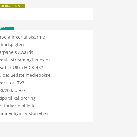
 MEDIA LOGIN
ÆRE
nbefalinger af skærme
ilbudsjagten
latpanels Awards
edste streamingtjenester
vad er Ultra HD & 4K?
uide: Bedste mediebokse
or stort TV?
0/200/... Hz?
tips til kalibrering
t forkerte billede
ammenlign Tv-størrelser