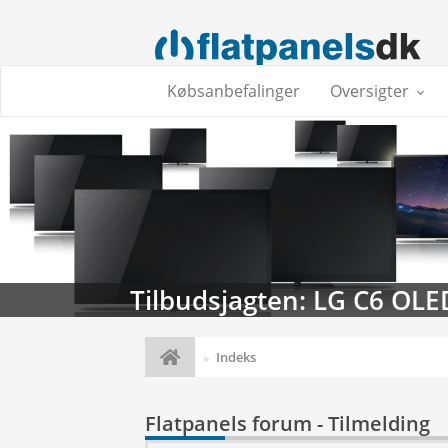
Købsanbefalinger
Oversigter
Tilbudsjagten: LG C6 OLE
Indeks
Flatpanels forum - Tilmelding