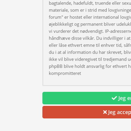
bagtalende, hadefuldt, truende eller sexu
materiale, som er i strid med lovgivningen
forum" er hostet eller international lovg
øjeblikkeligt og permanent bliver udeluk
vi vurderer det nødvendigt. IP-adresserne
håndhæve disse vilkår. Du indvilliger i at 
eller låse ethvert emne til enhver tid, så
du i at al information du har skrevet, bl
ikke vil blive videregivet til tredjemand 
phpBB blive holdt ansvarlig for ethvert 
kompromitteret
Jeg er
Jeg accep