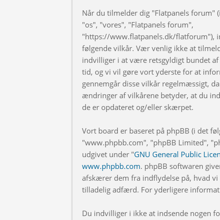
Når du tilmelder dig "Flatpanels forum" (i
"os", "vores", "Flatpanels forum",
"https://www.flatpanels.dk/flatforum"), in
følgende vilkår. Vær venlig ikke at tilmel
indvilliger i at være retsgyldigt bundet af
tid, og vi vil gøre vort yderste for at info
gennemgår disse vilkår regelmæssigt, da 
ændringer af vilkårene betyder, at du indv
de er opdateret og/eller skærpet.
Vort board er baseret på phpBB (i det fø
"www.phpbb.com", "phpBB Limited", "php
udgivet under "
GNU General Public Lice
www.phpbb.com
. phpBB softwaren give
afskærer dem fra indflydelse på, hvad vi t
tilladelig adfærd. For yderligere inform
Du indvilliger i ikke at indsende nogen