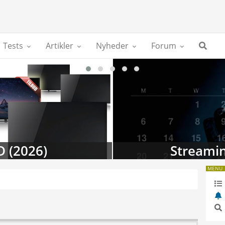
Tests
Artikler
Nyheder
Forum
D (2026)
Streamin
MENU