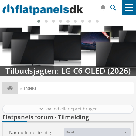
Tilbudsjagten: LG C6 OLED (2026)
Indeks
Log ind eller opret bruger
Flatpanels forum - Tilmelding
Når du tilmelder dig
Dansk
Sprog: