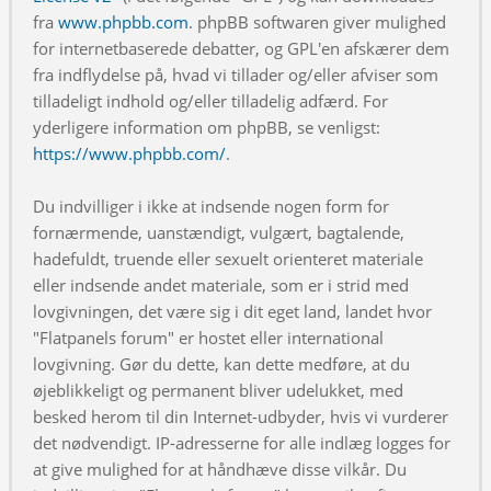
fra
www.phpbb.com
. phpBB softwaren giver mulighed
for internetbaserede debatter, og GPL'en afskærer dem
fra indflydelse på, hvad vi tillader og/eller afviser som
tilladeligt indhold og/eller tilladelig adfærd. For
yderligere information om phpBB, se venligst:
https://www.phpbb.com/
.
Du indvilliger i ikke at indsende nogen form for
fornærmende, uanstændigt, vulgært, bagtalende,
hadefuldt, truende eller sexuelt orienteret materiale
eller indsende andet materiale, som er i strid med
lovgivningen, det være sig i dit eget land, landet hvor
"Flatpanels forum" er hostet eller international
lovgivning. Gør du dette, kan dette medføre, at du
øjeblikkeligt og permanent bliver udelukket, med
besked herom til din Internet-udbyder, hvis vi vurderer
det nødvendigt. IP-adresserne for alle indlæg logges for
at give mulighed for at håndhæve disse vilkår. Du