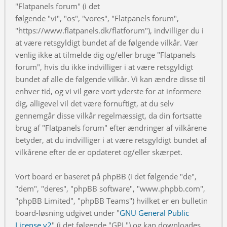
"Flatpanels forum" (i det
følgende "vi", "os", "vores", "Flatpanels forum",
"https://www.flatpanels.dk/flatforum"), indvilliger du i
at være retsgyldigt bundet af de følgende vilkår. Vær
venlig ikke at tilmelde dig og/eller bruge "Flatpanels
forum", hvis du ikke indvilliger i at være retsgyldigt
bundet af alle de følgende vilkår. Vi kan ændre disse til
enhver tid, og vi vil gøre vort yderste for at informere
dig, alligevel vil det være fornuftigt, at du selv
gennemgår disse vilkår regelmæssigt, da din fortsatte
brug af "Flatpanels forum" efter ændringer af vilkårene
betyder, at du indvilliger i at være retsgyldigt bundet af
vilkårene efter de er opdateret og/eller skærpet.
Vort board er baseret på phpBB (i det følgende "de",
"dem", "deres", "phpBB software", "www.phpbb.com",
"phpBB Limited", "phpBB Teams") hvilket er en bulletin
board-løsning udgivet under "
GNU General Public
License v2
" (i det følgende "GPL") og kan downloades