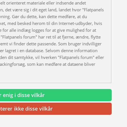
elt orienteret materiale eller indsende andet
, det være sig i dit eget land, landet hvor "Flatpanels
ivning. Gør du dette, kan dette medføre, at du
ket, med besked herom til din Internet-udbyder, hvis
 for alle indlæg logges for at give mulighed for at
"Flatpanels forum" har ret til at fjerne, ændre, flytte
fremt vi finder dette passende. Som bruger indvilliger
iver lagret i en database. Selvom denne information
uden dit samtykke, vil hverken "Flatpanels forum" eller
hackingforsøg, som kan medføre at dataene bliver
 enig i disse vilkår
terer ikke disse vilkår