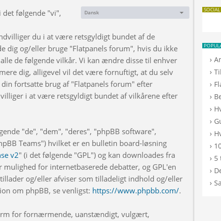
SOCIAL
 det følgende "vi",
Dansk
Sprog:
dvilliger du i at være retsgyldigt bundet af de
POPUL
de dig og/eller bruge "Flatpanels forum", hvis du ikke
›
A
 alle de følgende vilkår. Vi kan ændre disse til enhver
›
rmere dig, alligevel vil det være fornuftigt, at du selv
T
din fortsatte brug af "Flatpanels forum" efter
›
F
illiger i at være retsgyldigt bundet af vilkårene efter
›
B
›
H
›
G
lgende "de", "dem", "deres", "phpBB software",
›
Hv
BB Teams") hvilket er en bulletin board-løsning
›
10
nse v2
" (i det følgende "GPL") og kan downloades fra
›
5 
r mulighed for internetbaserede debatter, og GPL'en
›
De
illader og/eller afviser som tilladeligt indhold og/eller
›
S
ation om phpBB, se venligst:
https://www.phpbb.com/
.
 form for fornærmende, uanstændigt, vulgært,