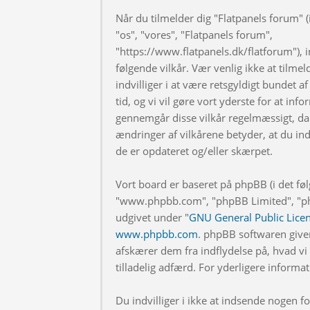
Når du tilmelder dig "Flatpanels forum" (i
"os", "vores", "Flatpanels forum",
"https://www.flatpanels.dk/flatforum"), in
følgende vilkår. Vær venlig ikke at tilmel
indvilliger i at være retsgyldigt bundet af
tid, og vi vil gøre vort yderste for at info
gennemgår disse vilkår regelmæssigt, da 
ændringer af vilkårene betyder, at du indv
de er opdateret og/eller skærpet.
Vort board er baseret på phpBB (i det fø
"www.phpbb.com", "phpBB Limited", "php
udgivet under "
GNU General Public Lice
www.phpbb.com
. phpBB softwaren give
afskærer dem fra indflydelse på, hvad vi t
tilladelig adfærd. For yderligere inform
Du indvilliger i ikke at indsende nogen