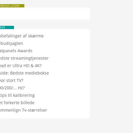
 MEDIA LOGIN
ÆRE
nbefalinger af skærme
ilbudsjagten
latpanels Awards
edste streamingtjenester
vad er Ultra HD & 4K?
uide: Bedste mediebokse
or stort TV?
0/200/... Hz?
tips til kalibrering
t forkerte billede
ammenlign Tv-størrelser