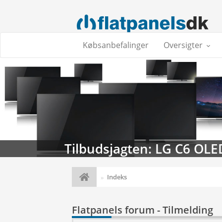
Købsanbefalinger
Oversigter
Tilbudsjagten: LG C6 OLE
Indeks
Flatpanels forum - Tilmelding