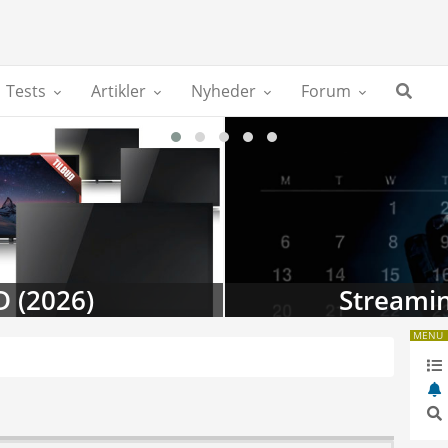
Tests
Artikler
Nyheder
Forum
D (2026)
Streamin
MENU