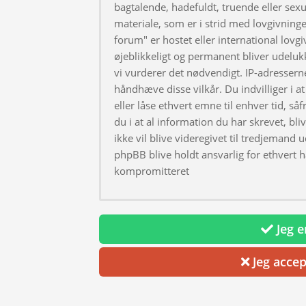
bagtalende, hadefuldt, truende eller sexu
materiale, som er i strid med lovgivningen
forum" er hostet eller international lovg
øjeblikkeligt og permanent bliver udeluk
vi vurderer det nødvendigt. IP-adresserne
håndhæve disse vilkår. Du indvilliger i at 
eller låse ethvert emne til enhver tid, så
du i at al information du har skrevet, bl
ikke vil blive videregivet til tredjemand 
phpBB blive holdt ansvarlig for ethvert 
kompromitteret
Jeg er
Jeg accep