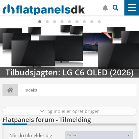
Tilbudsjagten: LG C6 OLED (2026)
Indeks
Log ind eller opret bruger
Flatpanels forum - Tilmelding
Når du tilmelder dig
Dansk
Sprog: