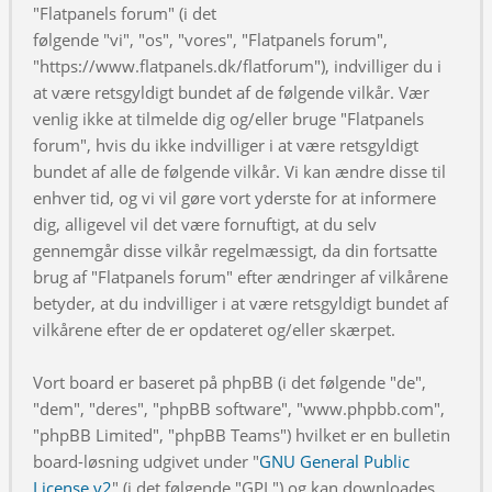
"Flatpanels forum" (i det
følgende "vi", "os", "vores", "Flatpanels forum",
"https://www.flatpanels.dk/flatforum"), indvilliger du i
at være retsgyldigt bundet af de følgende vilkår. Vær
venlig ikke at tilmelde dig og/eller bruge "Flatpanels
forum", hvis du ikke indvilliger i at være retsgyldigt
bundet af alle de følgende vilkår. Vi kan ændre disse til
enhver tid, og vi vil gøre vort yderste for at informere
dig, alligevel vil det være fornuftigt, at du selv
gennemgår disse vilkår regelmæssigt, da din fortsatte
brug af "Flatpanels forum" efter ændringer af vilkårene
betyder, at du indvilliger i at være retsgyldigt bundet af
vilkårene efter de er opdateret og/eller skærpet.
Vort board er baseret på phpBB (i det følgende "de",
"dem", "deres", "phpBB software", "www.phpbb.com",
"phpBB Limited", "phpBB Teams") hvilket er en bulletin
board-løsning udgivet under "
GNU General Public
License v2
" (i det følgende "GPL") og kan downloades