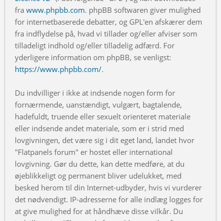
fra
www.phpbb.com
. phpBB softwaren giver mulighed
for internetbaserede debatter, og GPL'en afskærer dem
fra indflydelse på, hvad vi tillader og/eller afviser som
tilladeligt indhold og/eller tilladelig adfærd. For
yderligere information om phpBB, se venligst:
https://www.phpbb.com/
.
Du indvilliger i ikke at indsende nogen form for
fornærmende, uanstændigt, vulgært, bagtalende,
hadefuldt, truende eller sexuelt orienteret materiale
eller indsende andet materiale, som er i strid med
lovgivningen, det være sig i dit eget land, landet hvor
"Flatpanels forum" er hostet eller international
lovgivning. Gør du dette, kan dette medføre, at du
øjeblikkeligt og permanent bliver udelukket, med
besked herom til din Internet-udbyder, hvis vi vurderer
det nødvendigt. IP-adresserne for alle indlæg logges for
at give mulighed for at håndhæve disse vilkår. Du