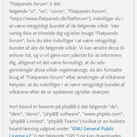
"Flatpanels forum" (i det
følgende "vi", "os", "vores", "Flatpanels forum",
"https://www.flatpanels.dk/flatforum"), indvilliger du i
at være retsgyldigt bundet af de følgende vilkår. Vær
venlig ikke at tilmelde dig og/eller bruge "Flatpanels
forum", hvis du ikke indvilliger i at være retsgyldigt
bundet af alle de følgende vilkår. Vi kan ændre disse til
enhver tid, og vi vil gøre vort yderste for at informere
dig, alligevel vil det være fornuftigt, at du selv
gennemgår disse vilkår regelmæssigt, da din fortsatte
brug af "Flatpanels forum" efter ændringer af vilkårene
betyder, at du indvilliger i at være retsgyldigt bundet af
vilkårene efter de er opdateret og/eller skærpet.
Vort board er baseret på phpBB (i det følgende "de",
"dem", "deres", "phpBB software", "www.phpbb.com",
"phpBB Limited", "phpBB Teams") hvilket er en bulletin
board-løsning udgivet under "
GNU General Public
License v2
" (i det følgende "GPL") og kan downloades