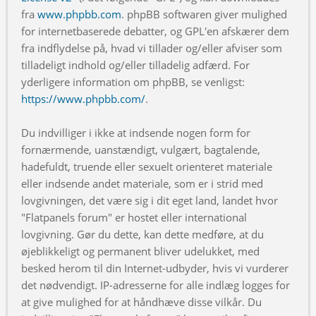
fra
www.phpbb.com
. phpBB softwaren giver mulighed
for internetbaserede debatter, og GPL'en afskærer dem
fra indflydelse på, hvad vi tillader og/eller afviser som
tilladeligt indhold og/eller tilladelig adfærd. For
yderligere information om phpBB, se venligst:
https://www.phpbb.com/
.
Du indvilliger i ikke at indsende nogen form for
fornærmende, uanstændigt, vulgært, bagtalende,
hadefuldt, truende eller sexuelt orienteret materiale
eller indsende andet materiale, som er i strid med
lovgivningen, det være sig i dit eget land, landet hvor
"Flatpanels forum" er hostet eller international
lovgivning. Gør du dette, kan dette medføre, at du
øjeblikkeligt og permanent bliver udelukket, med
besked herom til din Internet-udbyder, hvis vi vurderer
det nødvendigt. IP-adresserne for alle indlæg logges for
at give mulighed for at håndhæve disse vilkår. Du