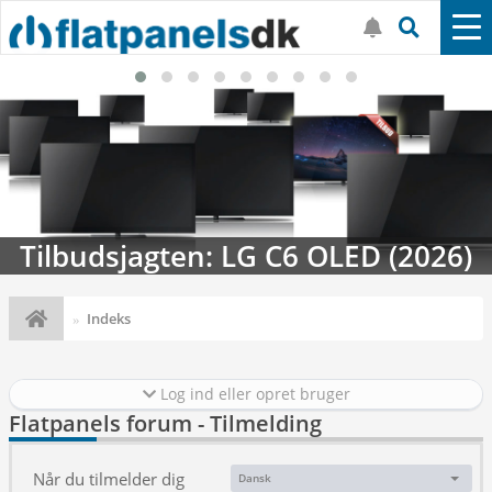
Tilbudsjagten: LG C6 OLED (2026)
Indeks
Log ind eller opret bruger
Flatpanels forum - Tilmelding
Når du tilmelder dig
Dansk
Sprog: