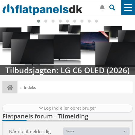
Tilbudsjagten: LG C6 OLED (2026)
Indeks
Log ind eller opret bruger
Flatpanels forum - Tilmelding
Når du tilmelder dig
Dansk
Sprog: