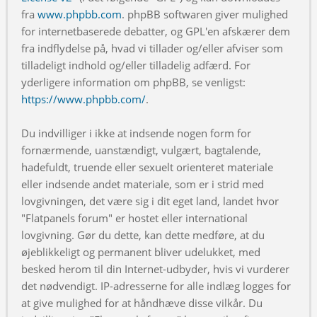
fra
www.phpbb.com
. phpBB softwaren giver mulighed
for internetbaserede debatter, og GPL'en afskærer dem
fra indflydelse på, hvad vi tillader og/eller afviser som
tilladeligt indhold og/eller tilladelig adfærd. For
yderligere information om phpBB, se venligst:
https://www.phpbb.com/
.
Du indvilliger i ikke at indsende nogen form for
fornærmende, uanstændigt, vulgært, bagtalende,
hadefuldt, truende eller sexuelt orienteret materiale
eller indsende andet materiale, som er i strid med
lovgivningen, det være sig i dit eget land, landet hvor
"Flatpanels forum" er hostet eller international
lovgivning. Gør du dette, kan dette medføre, at du
øjeblikkeligt og permanent bliver udelukket, med
besked herom til din Internet-udbyder, hvis vi vurderer
det nødvendigt. IP-adresserne for alle indlæg logges for
at give mulighed for at håndhæve disse vilkår. Du