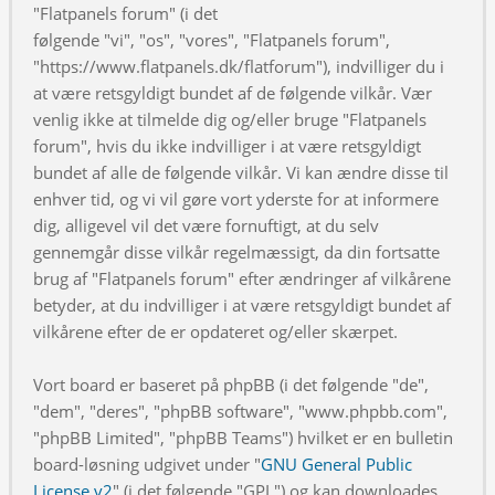
"Flatpanels forum" (i det
følgende "vi", "os", "vores", "Flatpanels forum",
"https://www.flatpanels.dk/flatforum"), indvilliger du i
at være retsgyldigt bundet af de følgende vilkår. Vær
venlig ikke at tilmelde dig og/eller bruge "Flatpanels
forum", hvis du ikke indvilliger i at være retsgyldigt
bundet af alle de følgende vilkår. Vi kan ændre disse til
enhver tid, og vi vil gøre vort yderste for at informere
dig, alligevel vil det være fornuftigt, at du selv
gennemgår disse vilkår regelmæssigt, da din fortsatte
brug af "Flatpanels forum" efter ændringer af vilkårene
betyder, at du indvilliger i at være retsgyldigt bundet af
vilkårene efter de er opdateret og/eller skærpet.
Vort board er baseret på phpBB (i det følgende "de",
"dem", "deres", "phpBB software", "www.phpbb.com",
"phpBB Limited", "phpBB Teams") hvilket er en bulletin
board-løsning udgivet under "
GNU General Public
License v2
" (i det følgende "GPL") og kan downloades