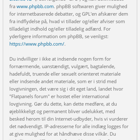
fra
www.phpbb.com
. phpBB softwaren giver mulighed
for internetbaserede debatter, og GPL'en afskærer dem
fra indflydelse på, hvad vi tillader og/eller afviser som
tilladeligt indhold og/eller tilladelig adfærd. For
yderligere information om phpBB, se venligst:
https://www.phpbb.com/
.
Du indvilliger i ikke at indsende nogen form for
fornærmende, uanstændigt, vulgært, bagtalende,
hadefuldt, truende eller sexuelt orienteret materiale
eller indsende andet materiale, som er i strid med
lovgivningen, det være sig i dit eget land, landet hvor
"Flatpanels forum" er hostet eller international
lovgivning. Gør du dette, kan dette medføre, at du
øjeblikkeligt og permanent bliver udelukket, med
besked herom til din Internet-udbyder, hvis vi vurderer
det nødvendigt. IP-adresserne for alle indlæg logges for
at give mulighed for at håndhæve disse vilkår. Du