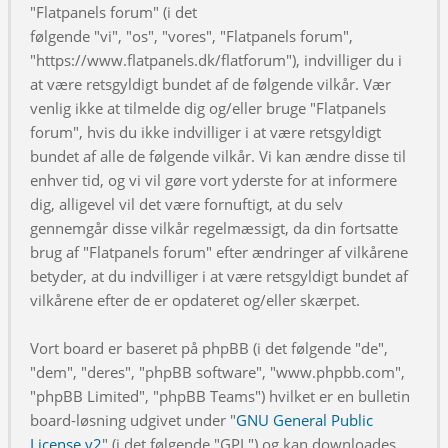
"Flatpanels forum" (i det
følgende "vi", "os", "vores", "Flatpanels forum",
"https://www.flatpanels.dk/flatforum"), indvilliger du i
at være retsgyldigt bundet af de følgende vilkår. Vær
venlig ikke at tilmelde dig og/eller bruge "Flatpanels
forum", hvis du ikke indvilliger i at være retsgyldigt
bundet af alle de følgende vilkår. Vi kan ændre disse til
enhver tid, og vi vil gøre vort yderste for at informere
dig, alligevel vil det være fornuftigt, at du selv
gennemgår disse vilkår regelmæssigt, da din fortsatte
brug af "Flatpanels forum" efter ændringer af vilkårene
betyder, at du indvilliger i at være retsgyldigt bundet af
vilkårene efter de er opdateret og/eller skærpet.
Vort board er baseret på phpBB (i det følgende "de",
"dem", "deres", "phpBB software", "www.phpbb.com",
"phpBB Limited", "phpBB Teams") hvilket er en bulletin
board-løsning udgivet under "
GNU General Public
License v2
" (i det følgende "GPL") og kan downloades