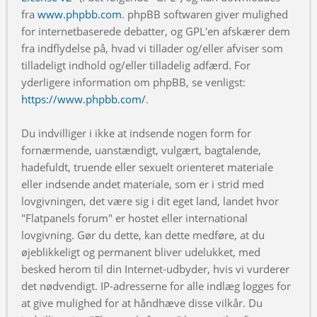
fra
www.phpbb.com
. phpBB softwaren giver mulighed
for internetbaserede debatter, og GPL'en afskærer dem
fra indflydelse på, hvad vi tillader og/eller afviser som
tilladeligt indhold og/eller tilladelig adfærd. For
yderligere information om phpBB, se venligst:
https://www.phpbb.com/
.
Du indvilliger i ikke at indsende nogen form for
fornærmende, uanstændigt, vulgært, bagtalende,
hadefuldt, truende eller sexuelt orienteret materiale
eller indsende andet materiale, som er i strid med
lovgivningen, det være sig i dit eget land, landet hvor
"Flatpanels forum" er hostet eller international
lovgivning. Gør du dette, kan dette medføre, at du
øjeblikkeligt og permanent bliver udelukket, med
besked herom til din Internet-udbyder, hvis vi vurderer
det nødvendigt. IP-adresserne for alle indlæg logges for
at give mulighed for at håndhæve disse vilkår. Du