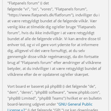
"Flatpanels forum" (i det
følgende "vi", "os", "vores", "Flatpanels forum",
"https://www.flatpanels.dk/flatforum"), indvilliger du i
at være retsgyldigt bundet af de følgende vilkår. Vær
venlig ikke at tilmelde dig og/eller bruge "Flatpanels
forum", hvis du ikke indvilliger i at være retsgyldigt
bundet af alle de følgende vilkår. Vi kan ændre disse til
enhver tid, og vi vil gøre vort yderste for at informere
dig, alligevel vil det være fornuftigt, at du selv
gennemgår disse vilkår regelmæssigt, da din fortsatte
brug af "Flatpanels forum" efter ændringer af vilkårene
betyder, at du indvilliger i at være retsgyldigt bundet af
vilkårene efter de er opdateret og/eller skærpet.
Vort board er baseret på phpBB (i det følgende "de",
"dem", "deres", "phpBB software", "www.phpbb.com",
"phpBB Limited", "phpBB Teams") hvilket er en bulletin
board-løsning udgivet under "
GNU General Public
License v2
" (i det følgende "GPL") og kan downloades