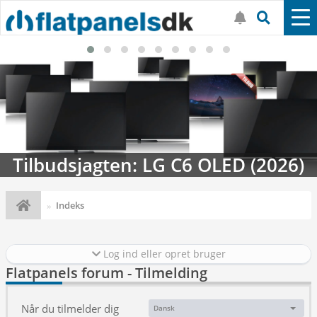
Tilbudsjagten: LG C6 OLED (2026)
Indeks
Log ind eller opret bruger
Flatpanels forum - Tilmelding
Når du tilmelder dig
Dansk
Sprog: