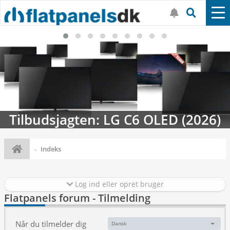
Tilbudsjagten: LG C6 OLED (2026)
Indeks
Log ind eller opret bruger
Flatpanels forum - Tilmelding
Når du tilmelder dig
Dansk
Sprog: