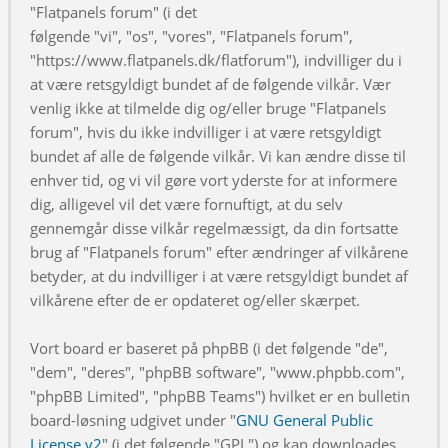
"Flatpanels forum" (i det
følgende "vi", "os", "vores", "Flatpanels forum",
"https://www.flatpanels.dk/flatforum"), indvilliger du i
at være retsgyldigt bundet af de følgende vilkår. Vær
venlig ikke at tilmelde dig og/eller bruge "Flatpanels
forum", hvis du ikke indvilliger i at være retsgyldigt
bundet af alle de følgende vilkår. Vi kan ændre disse til
enhver tid, og vi vil gøre vort yderste for at informere
dig, alligevel vil det være fornuftigt, at du selv
gennemgår disse vilkår regelmæssigt, da din fortsatte
brug af "Flatpanels forum" efter ændringer af vilkårene
betyder, at du indvilliger i at være retsgyldigt bundet af
vilkårene efter de er opdateret og/eller skærpet.
Vort board er baseret på phpBB (i det følgende "de",
"dem", "deres", "phpBB software", "www.phpbb.com",
"phpBB Limited", "phpBB Teams") hvilket er en bulletin
board-løsning udgivet under "
GNU General Public
License v2
" (i det følgende "GPL") og kan downloades