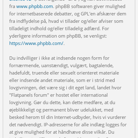
fra
www.phpbb.com
. phpBB softwaren giver mulighed
for internetbaserede debatter, og GPL'en afskærer dem
fra indflydelse på, hvad vi tillader og/eller afviser som
tilladeligt indhold og/eller tilladelig adfærd. For
yderligere information om phpBB, se venligst:
https://www.phpbb.com/
.
Du indvilliger i ikke at indsende nogen form for
fornærmende, uanstændigt, vulgært, bagtalende,
hadefuldt, truende eller sexuelt orienteret materiale
eller indsende andet materiale, som er i strid med
lovgivningen, det være sig i dit eget land, landet hvor
"Flatpanels forum" er hostet eller international
lovgivning. Gør du dette, kan dette medføre, at du
øjeblikkeligt og permanent bliver udelukket, med
besked herom til din Internet-udbyder, hvis vi vurderer
det nødvendigt. IP-adresserne for alle indlæg logges for
at give mulighed for at håndhæve disse vilkår. Du