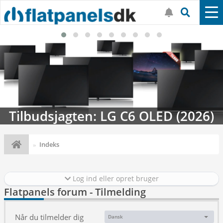
Tilbudsjagten: LG C6 OLED (2026)
Indeks
Log ind eller opret bruger
Flatpanels forum - Tilmelding
Når du tilmelder dig
Dansk
Sprog: