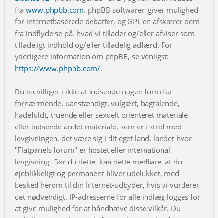
fra
www.phpbb.com
. phpBB softwaren giver mulighed
for internetbaserede debatter, og GPL'en afskærer dem
fra indflydelse på, hvad vi tillader og/eller afviser som
tilladeligt indhold og/eller tilladelig adfærd. For
yderligere information om phpBB, se venligst:
https://www.phpbb.com/
.
Du indvilliger i ikke at indsende nogen form for
fornærmende, uanstændigt, vulgært, bagtalende,
hadefuldt, truende eller sexuelt orienteret materiale
eller indsende andet materiale, som er i strid med
lovgivningen, det være sig i dit eget land, landet hvor
"Flatpanels forum" er hostet eller international
lovgivning. Gør du dette, kan dette medføre, at du
øjeblikkeligt og permanent bliver udelukket, med
besked herom til din Internet-udbyder, hvis vi vurderer
det nødvendigt. IP-adresserne for alle indlæg logges for
at give mulighed for at håndhæve disse vilkår. Du