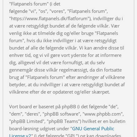
"Flatpanels forum" (i det
følgende "vi", "os", "vores", "Flatpanels forum",
"https://www.flatpanels.dk/flatforum"), indvilliger du i
at være retsgyldigt bundet af de følgende vilkår. Vær
venlig ikke at tilmelde dig og/eller bruge "Flatpanels
forum", hvis du ikke indvilliger i at være retsgyldigt
bundet af alle de følgende vilkår. Vi kan ændre disse til
enhver tid, og vi vil gøre vort yderste for at informere
dig, alligevel vil det være fornuftigt, at du selv
gennemgår disse vilkår regelmæssigt, da din fortsatte
brug af "Flatpanels forum" efter ændringer af vilkårene
betyder, at du indvilliger i at være retsgyldigt bundet af
vilkårene efter de er opdateret og/eller skærpet.
Vort board er baseret på phpBB (i det følgende "de",
"dem", "deres", "phpBB software", "www.phpbb.com",
"phpBB Limited", "phpBB Teams") hvilket er en bulletin
board-løsning udgivet under "
GNU General Public
License v2
" (i det følgende "GPL") og kan downloades