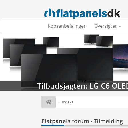
Købsanbefalinger
Oversigter
Tilbudsjagten: LG C6 OLE
Indeks
Flatpanels forum - Tilmelding