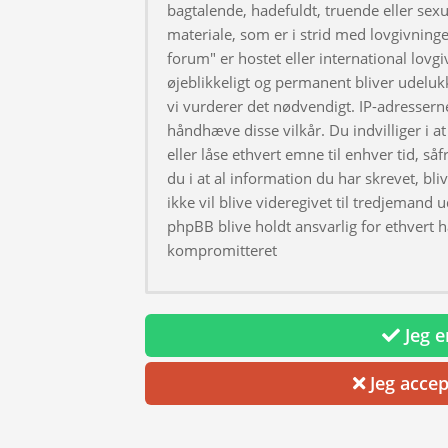
bagtalende, hadefuldt, truende eller sexu
materiale, som er i strid med lovgivningen
forum" er hostet eller international lovg
øjeblikkeligt og permanent bliver udeluk
vi vurderer det nødvendigt. IP-adresserne
håndhæve disse vilkår. Du indvilliger i at 
eller låse ethvert emne til enhver tid, så
du i at al information du har skrevet, bl
ikke vil blive videregivet til tredjemand 
phpBB blive holdt ansvarlig for ethvert 
kompromitteret
Jeg er
Jeg accep