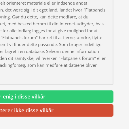
elt orienteret materiale eller indsende andet
, det være sig i dit eget land, landet hvor "Flatpanels
ivning. Gør du dette, kan dette medføre, at du
ket, med besked herom til din Internet-udbyder, hvis
 for alle indlæg logges for at give mulighed for at
"Flatpanels forum" har ret til at fjerne, ændre, flytte
fremt vi finder dette passende. Som bruger indvilliger
iver lagret i en database. Selvom denne information
uden dit samtykke, vil hverken "Flatpanels forum" eller
hackingforsøg, som kan medføre at dataene bliver
 enig i disse vilkår
terer ikke disse vilkår