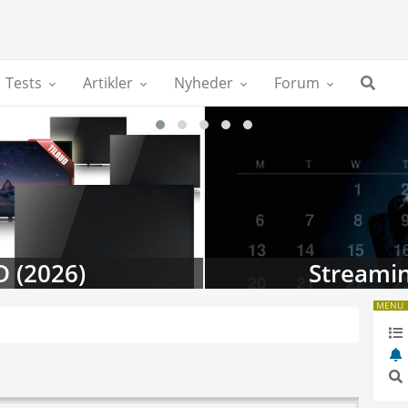
Tests
Artikler
Nyheder
Forum
D (2026)
Streamin
MENU