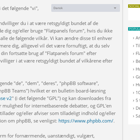
SOCIAL
 det følgende "vi",
Dansk
Sprog:
dvilliger du i at være retsgyldigt bundet af de
POPUL
de dig og/eller bruge "Flatpanels forum", hvis du ikke
›
A
 alle de følgende vilkår. Vi kan ændre disse til enhver
›
rmere dig, alligevel vil det være fornuftigt, at du selv
T
din fortsatte brug af "Flatpanels forum" efter
›
F
illiger i at være retsgyldigt bundet af vilkårene efter
›
B
›
H
›
G
lgende "de", "dem", "deres", "phpBB software",
›
Hv
BB Teams") hvilket er en bulletin board-løsning
›
10
nse v2
" (i det følgende "GPL") og kan downloades fra
›
5 
r mulighed for internetbaserede debatter, og GPL'en
›
De
illader og/eller afviser som tilladeligt indhold og/eller
›
S
ation om phpBB, se venligst:
https://www.phpbb.com/
.
 form for fornærmende, uanstændigt, vulgært,