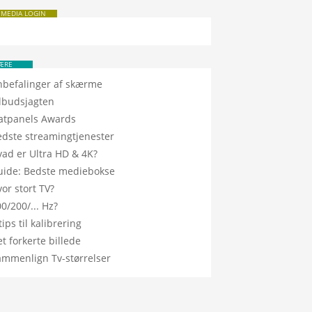
 MEDIA LOGIN
ÆRE
nbefalinger af skærme
ilbudsjagten
latpanels Awards
edste streamingtjenester
vad er Ultra HD & 4K?
uide: Bedste mediebokse
or stort TV?
0/200/... Hz?
tips til kalibrering
t forkerte billede
ammenlign Tv-størrelser