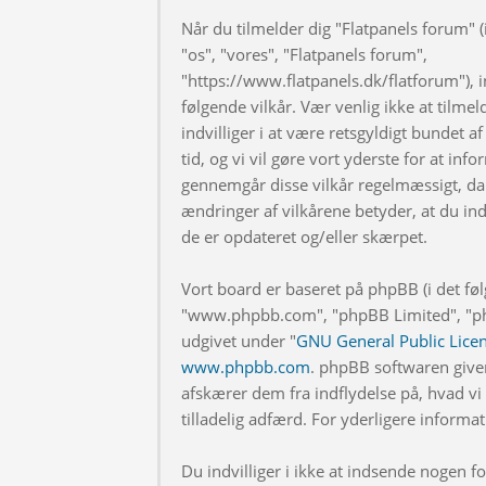
Når du tilmelder dig "Flatpanels forum" (i
"os", "vores", "Flatpanels forum",
"https://www.flatpanels.dk/flatforum"), in
følgende vilkår. Vær venlig ikke at tilmel
indvilliger i at være retsgyldigt bundet af
tid, og vi vil gøre vort yderste for at info
gennemgår disse vilkår regelmæssigt, da 
ændringer af vilkårene betyder, at du indv
de er opdateret og/eller skærpet.
Vort board er baseret på phpBB (i det fø
"www.phpbb.com", "phpBB Limited", "php
udgivet under "
GNU General Public Lice
www.phpbb.com
. phpBB softwaren give
afskærer dem fra indflydelse på, hvad vi t
tilladelig adfærd. For yderligere inform
Du indvilliger i ikke at indsende nogen