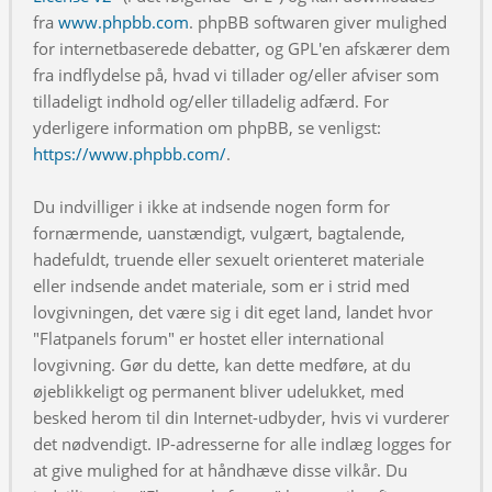
fra
www.phpbb.com
. phpBB softwaren giver mulighed
for internetbaserede debatter, og GPL'en afskærer dem
fra indflydelse på, hvad vi tillader og/eller afviser som
tilladeligt indhold og/eller tilladelig adfærd. For
yderligere information om phpBB, se venligst:
https://www.phpbb.com/
.
Du indvilliger i ikke at indsende nogen form for
fornærmende, uanstændigt, vulgært, bagtalende,
hadefuldt, truende eller sexuelt orienteret materiale
eller indsende andet materiale, som er i strid med
lovgivningen, det være sig i dit eget land, landet hvor
"Flatpanels forum" er hostet eller international
lovgivning. Gør du dette, kan dette medføre, at du
øjeblikkeligt og permanent bliver udelukket, med
besked herom til din Internet-udbyder, hvis vi vurderer
det nødvendigt. IP-adresserne for alle indlæg logges for
at give mulighed for at håndhæve disse vilkår. Du