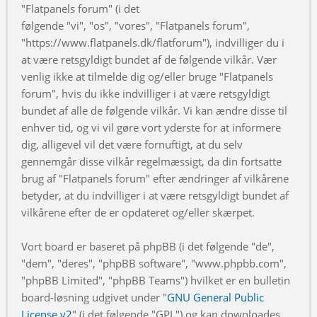
"Flatpanels forum" (i det
følgende "vi", "os", "vores", "Flatpanels forum",
"https://www.flatpanels.dk/flatforum"), indvilliger du i
at være retsgyldigt bundet af de følgende vilkår. Vær
venlig ikke at tilmelde dig og/eller bruge "Flatpanels
forum", hvis du ikke indvilliger i at være retsgyldigt
bundet af alle de følgende vilkår. Vi kan ændre disse til
enhver tid, og vi vil gøre vort yderste for at informere
dig, alligevel vil det være fornuftigt, at du selv
gennemgår disse vilkår regelmæssigt, da din fortsatte
brug af "Flatpanels forum" efter ændringer af vilkårene
betyder, at du indvilliger i at være retsgyldigt bundet af
vilkårene efter de er opdateret og/eller skærpet.
Vort board er baseret på phpBB (i det følgende "de",
"dem", "deres", "phpBB software", "www.phpbb.com",
"phpBB Limited", "phpBB Teams") hvilket er en bulletin
board-løsning udgivet under "
GNU General Public
License v2
" (i det følgende "GPL") og kan downloades