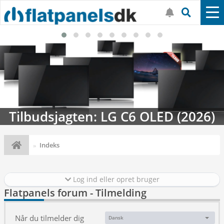
Tilbudsjagten: LG C6 OLED (2026)
Indeks
Log ind eller opret bruger
Flatpanels forum - Tilmelding
Når du tilmelder dig
Dansk
Sprog: