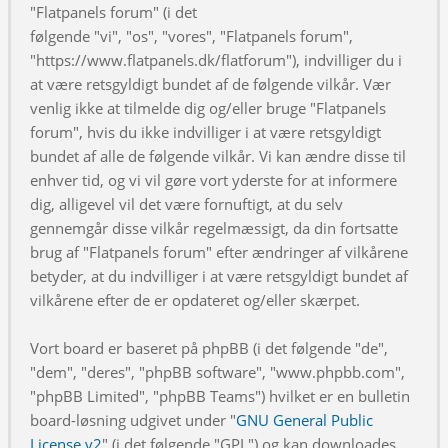
"Flatpanels forum" (i det
følgende "vi", "os", "vores", "Flatpanels forum",
"https://www.flatpanels.dk/flatforum"), indvilliger du i
at være retsgyldigt bundet af de følgende vilkår. Vær
venlig ikke at tilmelde dig og/eller bruge "Flatpanels
forum", hvis du ikke indvilliger i at være retsgyldigt
bundet af alle de følgende vilkår. Vi kan ændre disse til
enhver tid, og vi vil gøre vort yderste for at informere
dig, alligevel vil det være fornuftigt, at du selv
gennemgår disse vilkår regelmæssigt, da din fortsatte
brug af "Flatpanels forum" efter ændringer af vilkårene
betyder, at du indvilliger i at være retsgyldigt bundet af
vilkårene efter de er opdateret og/eller skærpet.
Vort board er baseret på phpBB (i det følgende "de",
"dem", "deres", "phpBB software", "www.phpbb.com",
"phpBB Limited", "phpBB Teams") hvilket er en bulletin
board-løsning udgivet under "
GNU General Public
License v2
" (i det følgende "GPL") og kan downloades