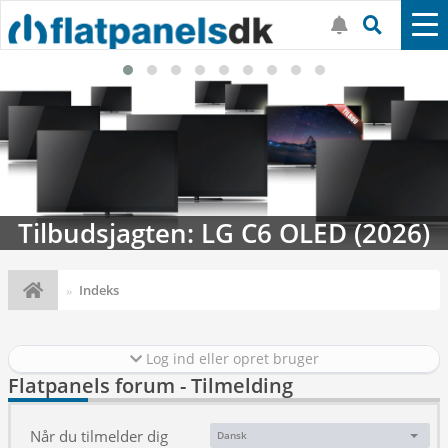
Tilbudsjagten: LG C6 OLED (2026)
Indeks
Log ind eller opret bruger
Flatpanels forum - Tilmelding
Når du tilmelder dig
Dansk
Sprog: