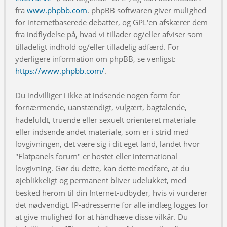
fra
www.phpbb.com
. phpBB softwaren giver mulighed
for internetbaserede debatter, og GPL'en afskærer dem
fra indflydelse på, hvad vi tillader og/eller afviser som
tilladeligt indhold og/eller tilladelig adfærd. For
yderligere information om phpBB, se venligst:
https://www.phpbb.com/
.
Du indvilliger i ikke at indsende nogen form for
fornærmende, uanstændigt, vulgært, bagtalende,
hadefuldt, truende eller sexuelt orienteret materiale
eller indsende andet materiale, som er i strid med
lovgivningen, det være sig i dit eget land, landet hvor
"Flatpanels forum" er hostet eller international
lovgivning. Gør du dette, kan dette medføre, at du
øjeblikkeligt og permanent bliver udelukket, med
besked herom til din Internet-udbyder, hvis vi vurderer
det nødvendigt. IP-adresserne for alle indlæg logges for
at give mulighed for at håndhæve disse vilkår. Du