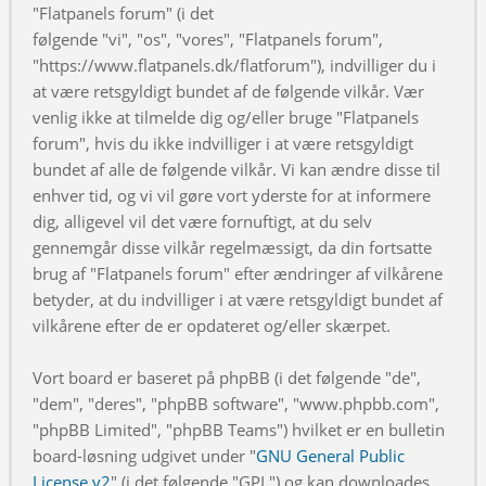
"Flatpanels forum" (i det
følgende "vi", "os", "vores", "Flatpanels forum",
"https://www.flatpanels.dk/flatforum"), indvilliger du i
at være retsgyldigt bundet af de følgende vilkår. Vær
venlig ikke at tilmelde dig og/eller bruge "Flatpanels
forum", hvis du ikke indvilliger i at være retsgyldigt
bundet af alle de følgende vilkår. Vi kan ændre disse til
enhver tid, og vi vil gøre vort yderste for at informere
dig, alligevel vil det være fornuftigt, at du selv
gennemgår disse vilkår regelmæssigt, da din fortsatte
brug af "Flatpanels forum" efter ændringer af vilkårene
betyder, at du indvilliger i at være retsgyldigt bundet af
vilkårene efter de er opdateret og/eller skærpet.
Vort board er baseret på phpBB (i det følgende "de",
"dem", "deres", "phpBB software", "www.phpbb.com",
"phpBB Limited", "phpBB Teams") hvilket er en bulletin
board-løsning udgivet under "
GNU General Public
License v2
" (i det følgende "GPL") og kan downloades