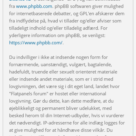
fra
www.phpbb.com
. phpBB softwaren giver mulighed
for internetbaserede debatter, og GPL'en afskærer dem
fra indflydelse på, hvad vi tillader og/eller afviser som
tilladeligt indhold og/eller tilladelig adfærd. For
yderligere information om phpBB, se venligst:
https://www.phpbb.com/
.
Du indvilliger i ikke at indsende nogen form for
fornærmende, uanstændigt, vulgært, bagtalende,
hadefuldt, truende eller sexuelt orienteret materiale
eller indsende andet materiale, som er i strid med
lovgivningen, det være sig i dit eget land, landet hvor
"Flatpanels forum" er hostet eller international
lovgivning. Gør du dette, kan dette medføre, at du
øjeblikkeligt og permanent bliver udelukket, med
besked herom til din Internet-udbyder, hvis vi vurderer
det nødvendigt. IP-adresserne for alle indlæg logges for
at give mulighed for at håndhæve disse vilkår. Du