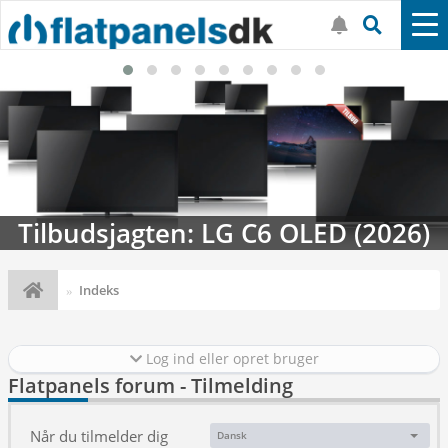
Tilbudsjagten: LG C6 OLED (2026)
Indeks
Log ind eller opret bruger
Flatpanels forum - Tilmelding
Når du tilmelder dig
Dansk
Sprog: