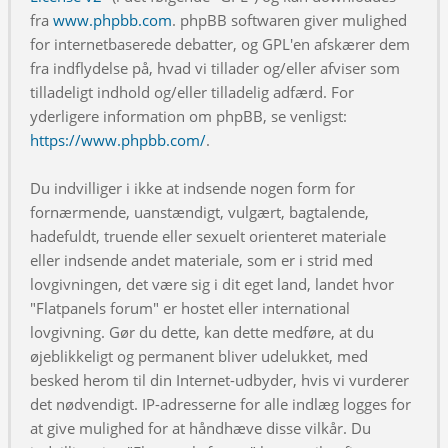
fra
www.phpbb.com
. phpBB softwaren giver mulighed
for internetbaserede debatter, og GPL'en afskærer dem
fra indflydelse på, hvad vi tillader og/eller afviser som
tilladeligt indhold og/eller tilladelig adfærd. For
yderligere information om phpBB, se venligst:
https://www.phpbb.com/
.
Du indvilliger i ikke at indsende nogen form for
fornærmende, uanstændigt, vulgært, bagtalende,
hadefuldt, truende eller sexuelt orienteret materiale
eller indsende andet materiale, som er i strid med
lovgivningen, det være sig i dit eget land, landet hvor
"Flatpanels forum" er hostet eller international
lovgivning. Gør du dette, kan dette medføre, at du
øjeblikkeligt og permanent bliver udelukket, med
besked herom til din Internet-udbyder, hvis vi vurderer
det nødvendigt. IP-adresserne for alle indlæg logges for
at give mulighed for at håndhæve disse vilkår. Du