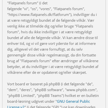
"Flatpanels forum" (i det
følgende "vi", "os", "vores", "Flatpanels forum",
"https://www.flatpanels.dk/flatforum"), indvilliger du i
at være retsgyldigt bundet af de følgende vilkår. Vær
venlig ikke at tilmelde dig og/eller bruge "Flatpanels
forum", hvis du ikke indvilliger i at være retsgyldigt
bundet af alle de følgende vilkår. Vi kan ændre disse til
enhver tid, og vi vil gøre vort yderste for at informere
dig, alligevel vil det være fornuftigt, at du selv
gennemgår disse vilkår regelmæssigt, da din fortsatte
brug af "Flatpanels forum" efter ændringer af vilkårene
betyder, at du indvilliger i at være retsgyldigt bundet af
vilkårene efter de er opdateret og/eller skærpet.
Vort board er baseret på phpBB (i det følgende "de",
"dem", "deres", "phpBB software", "www.phpbb.com",
"phpBB Limited", "phpBB Teams") hvilket er en bulletin
board-løsning udgivet under "
GNU General Public
License v2
" (i det følgende "GPL") og kan downloades