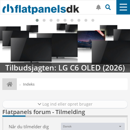
Tilbudsjagten: LG C6 OLED (2026)
Indeks
Log ind eller opret bruger
Flatpanels forum - Tilmelding
Når du tilmelder dig
Dansk
Sprog: