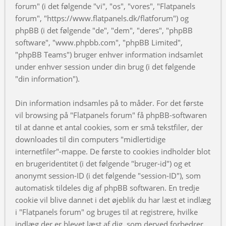
forum" (i det følgende "vi", "os", "vores", "Flatpanels
forum", "https://www.flatpanels.dk/flatforum") og
phpBB (i det følgende "de", "dem", "deres", "phpBB
software", "www.phpbb.com", "phpBB Limited",
"phpBB Teams") bruger enhver information indsamlet
under enhver session under din brug (i det følgende
"din information").
Din information indsamles på to måder. For det første
vil browsing på "Flatpanels forum" få phpBB-softwaren
til at danne et antal cookies, som er små tekstfiler, der
downloades til din computers "midlertidige
internetfiler"-mappe. De første to cookies indholder blot
en brugeridentitet (i det følgende "bruger-id") og et
anonymt session-ID (i det følgende "session-ID"), som
automatisk tildeles dig af phpBB softwaren. En tredje
cookie vil blive dannet i det øjeblik du har læst et indlæg
i "Flatpanels forum" og bruges til at registrere, hvilke
indlæg der er blevet læst af dig, som derved forbedrer