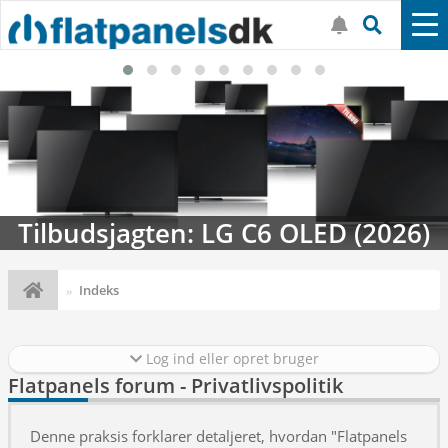
Tilbudsjagten: LG C6 OLED (2026)
Indeks
Log ind eller opret bruger
Flatpanels forum - Privatlivspolitik
Denne praksis forklarer detaljeret, hvordan "Flatpanels