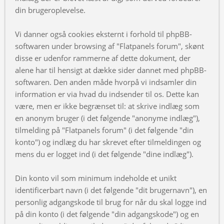
din brugeroplevelse.
Vi danner også cookies eksternt i forhold til phpBB-
softwaren under browsing af "Flatpanels forum", skønt
disse er udenfor rammerne af dette dokument, der
alene har til hensigt at dække sider dannet med phpBB-
softwaren. Den anden måde hvorpå vi indsamler din
information er via hvad du indsender til os. Dette kan
være, men er ikke begrænset til: at skrive indlæg som
en anonym bruger (i det følgende "anonyme indlæg"),
tilmelding på "Flatpanels forum" (i det følgende "din
konto") og indlæg du har skrevet efter tilmeldingen og
mens du er logget ind (i det følgende "dine indlæg").
Din konto vil som minimum indeholde et unikt
identificerbart navn (i det følgende "dit brugernavn"), en
personlig adgangskode til brug for når du skal logge ind
på din konto (i det følgende "din adgangskode") og en