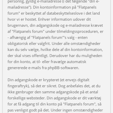
personlig, gyldig e-mailadresse (i det følgende "din e-
mailadresse"). Din kontoinformation på "Flatpanels
forum" er beskyttet af databeskyttelseslove i det land
hvor vi er hostet. Enhver information udover dit
brugernavn, din adgangskode og e-mailadresse krævet
af "Flatpanels forum" under tilmeldingssproceduren, er
- afhængig af "Flatpanels forum"'s valg - enten
obligatorisk eller valgfrit. Under alle omstændigheder
kan du selv vælge, hvilke dele af din kontoinformation,
der skal vises offentligt. Derudover har du muligheden
for din konto, at til- eller fravælge automatisk
genererede e-mails fra phpBB-softwaren.
Din adgangskode er krypteret (et envejs digitalt
fingeraftryk), så det er sikret. Dog anbefales det, at du
ikke genbruger den samme adgangskode på et antal
forskellige websteder. Din adgangskode er dit værktøj
for at få adgang til din konto på "Flatpanels forum", så
pas venligst godt på det. Under ingen omstændigheder