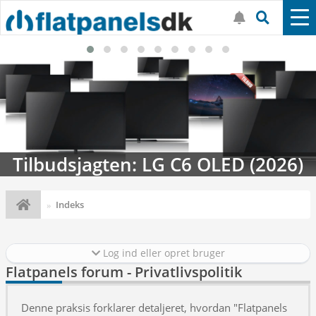
Tilbudsjagten: LG C6 OLED (2026)
Indeks
Log ind eller opret bruger
Flatpanels forum - Privatlivspolitik
Denne praksis forklarer detaljeret, hvordan "Flatpanels