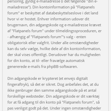
personlig, gyldig e-mailadresse (i det følgende "din e-
mailadresse"). Din kontoinformation på "Flatpanels
forum" er beskyttet af databeskyttelseslove i det land
hvor vi er hostet. Enhver information udover dit
brugernavn, din adgangskode og e-mailadresse krævet
af "Flatpanels forum" under tilmeldingssproceduren, er
- afhængig af "Flatpanels forum"'s valg - enten
obligatorisk eller valgfrit. Under alle omstændigheder
kan du selv vælge, hvilke dele af din kontoinformation,
der skal vises offentligt. Derudover har du muligheden
for din konto, at til- eller fravælge automatisk
genererede e-mails fra phpBB-softwaren.
Din adgangskode er krypteret (et envejs digitalt
fingeraftryk), så det er sikret. Dog anbefales det, at du
ikke genbruger den samme adgangskode på et antal
forskellige websteder. Din adgangskode er dit værktøj
for at få adgang til din konto på "Flatpanels forum", så
pas venligst godt på det. Under ingen omstændigheder