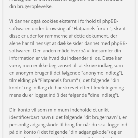
din brugeroplevelse.
Vi danner også cookies eksternt i forhold til phpBB-
softwaren under browsing af "Flatpanels forum", skønt
disse er udenfor rammerne af dette dokument, der
alene har til hensigt at dække sider dannet med phpBB-
softwaren. Den anden måde hvorpå vi indsamler din
information er via hvad du indsender til os. Dette kan
være, men er ikke begrænset til: at skrive indlæg som
en anonym bruger (i det følgende "anonyme indlæg"),
tilmelding på "Flatpanels forum" (i det følgende "din
konto") og indlæg du har skrevet efter tilmeldingen og
mens du er logget ind (i det følgende "dine indlæg").
Din konto vil som minimum indeholde et unikt
identificerbart navn (i det følgende "dit brugernavn"), en
personlig adgangskode til brug for når du skal logge ind
på din konto (i det følgende "din adgangskode") og en