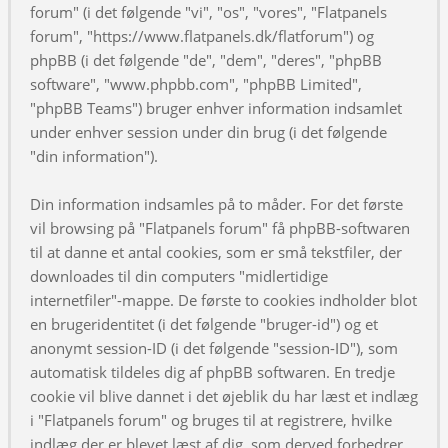
forum" (i det følgende "vi", "os", "vores", "Flatpanels
forum", "https://www.flatpanels.dk/flatforum") og
phpBB (i det følgende "de", "dem", "deres", "phpBB
software", "www.phpbb.com", "phpBB Limited",
"phpBB Teams") bruger enhver information indsamlet
under enhver session under din brug (i det følgende
"din information").
Din information indsamles på to måder. For det første
vil browsing på "Flatpanels forum" få phpBB-softwaren
til at danne et antal cookies, som er små tekstfiler, der
downloades til din computers "midlertidige
internetfiler"-mappe. De første to cookies indholder blot
en brugeridentitet (i det følgende "bruger-id") og et
anonymt session-ID (i det følgende "session-ID"), som
automatisk tildeles dig af phpBB softwaren. En tredje
cookie vil blive dannet i det øjeblik du har læst et indlæg
i "Flatpanels forum" og bruges til at registrere, hvilke
indlæg der er blevet læst af dig, som derved forbedrer