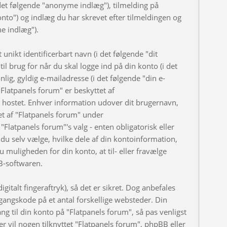
et følgende "anonyme indlæg"), tilmelding på
onto") og indlæg du har skrevet efter tilmeldingen og
ne indlæg").
nikt identificerbart navn (i det følgende "dit
l brug for når du skal logge ind på din konto (i det
ig, gyldig e-mailadresse (i det følgende "din e-
Flatpanels forum" er beskyttet af
er hostet. Enhver information udover dit brugernavn,
t af "Flatpanels forum" under
"Flatpanels forum"'s valg - enten obligatorisk eller
du selv vælge, hvilke dele af din kontoinformation,
u muligheden for din konto, at til- eller fravælge
B-softwaren.
gitalt fingeraftryk), så det er sikret. Dog anbefales
angskode på et antal forskellige websteder. Din
ng til din konto på "Flatpanels forum", så pas venligst
 vil nogen tilknyttet "Flatpanels forum", phpBB eller