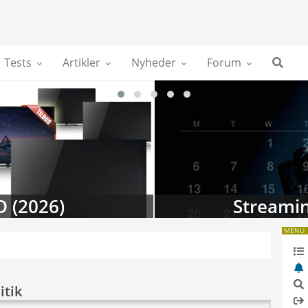
Tests
Artikler
Nyheder
Forum
D (2026)
Streamin
MENU
itik