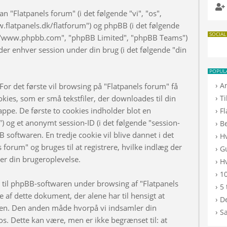
n "Flatpanels forum" (i det følgende "vi", "os",
w.flatpanels.dk/flatforum") og phpBB (i det følgende
SOCIAL
", "www.phpbb.com", "phpBB Limited", "phpBB Teams")
er enhver session under din brug (i det følgende "din
POPUL
›
A
or det første vil browsing på "Flatpanels forum" få
›
kies, som er små tekstfiler, der downloades til din
T
appe. De første to cookies indholder blot en
›
F
d") og et anonymt session-ID (i det følgende "session-
›
B
B softwaren. En tredje cookie vil blive dannet i det
›
H
s forum" og bruges til at registrere, hvilke indlæg der
›
G
rer din brugeroplevelse.
›
Hv
›
10
d til phpBB-softwaren under browsing af "Flatpanels
›
5 
af dette dokument, der alene har til hensigt at
›
De
n. Den anden måde hvorpå vi indsamler din
›
S
os. Dette kan være, men er ikke begrænset til: at