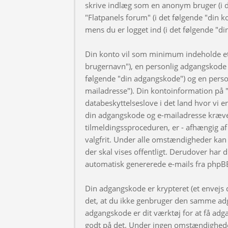
skrive indlæg som en anonym bruger (i d
"Flatpanels forum" (i det følgende "din k
mens du er logget ind (i det følgende "di
Din konto vil som minimum indeholde et u
brugernavn"), en personlig adgangskode ti
følgende "din adgangskode") og en personl
mailadresse"). Din kontoinformation på "
databeskyttelseslove i det land hvor vi 
din adgangskode og e-mailadresse kræve
tilmeldingssproceduren, er - afhængig af 
valgfrit. Under alle omstændigheder kan 
der skal vises offentligt. Derudover har d
automatisk genererede e-mails fra phpB
Din adgangskode er krypteret (et envejs di
det, at du ikke genbruger den samme adg
adgangskode er dit værktøj for at få adga
godt på det. Under ingen omstændigheder