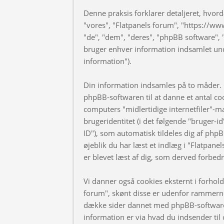
Denne praksis forklarer detaljeret, hvorda
"vores", "Flatpanels forum", "https://ww
"de", "dem", "deres", "phpBB software
bruger enhver information indsamlet und
information").
Din information indsamles på to måder. F
phpBB-softwaren til at danne et antal coo
computers "midlertidige internetfiler"-m
brugeridentitet (i det følgende "bruger-i
ID"), som automatisk tildeles dig af phpB
øjeblik du har læst et indlæg i "Flatpanel
er blevet læst af dig, som derved forbed
Vi danner også cookies eksternt i forhol
forum", skønt disse er udenfor rammerne 
dække sider dannet med phpBB-software
information er via hvad du indsender til 