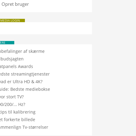
Opret bruger
 MEDIA LOGIN
ÆRE
nbefalinger af skærme
ilbudsjagten
latpanels Awards
edste streamingtjenester
vad er Ultra HD & 4K?
uide: Bedste mediebokse
or stort TV?
0/200/... Hz?
tips til kalibrering
t forkerte billede
ammenlign Tv-størrelser