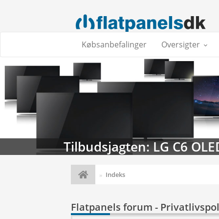
Købsanbefalinger
Oversigter
Tilbudsjagten: LG C6 OLE
Indeks
Flatpanels forum - Privatlivspol