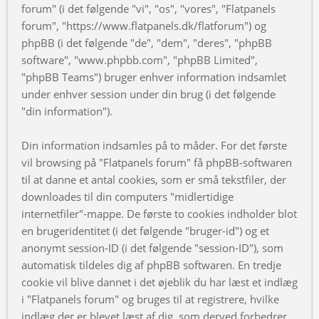
forum" (i det følgende "vi", "os", "vores", "Flatpanels
forum", "https://www.flatpanels.dk/flatforum") og
phpBB (i det følgende "de", "dem", "deres", "phpBB
software", "www.phpbb.com", "phpBB Limited",
"phpBB Teams") bruger enhver information indsamlet
under enhver session under din brug (i det følgende
"din information").
Din information indsamles på to måder. For det første
vil browsing på "Flatpanels forum" få phpBB-softwaren
til at danne et antal cookies, som er små tekstfiler, der
downloades til din computers "midlertidige
internetfiler"-mappe. De første to cookies indholder blot
en brugeridentitet (i det følgende "bruger-id") og et
anonymt session-ID (i det følgende "session-ID"), som
automatisk tildeles dig af phpBB softwaren. En tredje
cookie vil blive dannet i det øjeblik du har læst et indlæg
i "Flatpanels forum" og bruges til at registrere, hvilke
indlæg der er blevet læst af dig, som derved forbedrer