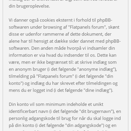
din brugeroplevelse.
Vi danner også cookies eksternt i forhold til phpBB-
softwaren under browsing af "Flatpanels forum", skønt
disse er udenfor rammerne af dette dokument, der
alene har til hensigt at dække sider dannet med phpBB-
softwaren. Den anden måde hvorpå vi indsamler din
information er via hvad du indsender til os. Dette kan
være, men er ikke begrænset til: at skrive indlæg som
en anonym bruger (i det følgende "anonyme indlæg"),
tilmelding på "Flatpanels forum" (i det følgende "din
konto") og indlæg du har skrevet efter tilmeldingen og
mens du er logget ind (i det følgende "dine indlæg").
Din konto vil som minimum indeholde et unikt
identificerbart navn (i det følgende "dit brugernavn"), en
personlig adgangskode til brug for når du skal logge ind
på din konto (i det følgende "din adgangskode") og en