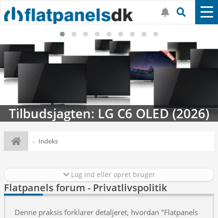
Tilbudsjagten: LG C6 OLED (2026)
Indeks
Log ind eller opret bruger
Flatpanels forum - Privatlivspolitik
Denne praksis forklarer detaljeret, hvordan "Flatpanels