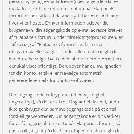
personlig, gyldig e-mailadresse (i det følgende "din e-
mailadresse"). Din kontoinformation på "Flatpanels
forum" er beskyttet af databeskyttelseslove i det land
hvor vi er hostet. Enhver information udover dit
brugernavn, din adgangskode og e-mailadresse krævet
af "Flatpanels forum" under tilmeldingssproceduren, er
- afhængig af "Flatpanels forum"'s valg - enten
obligatorisk eller valgfrit. Under alle omstændigheder
kan du selv vælge, hvilke dele af din kontoinformation,
der skal vises offentligt. Derudover har du muligheden
for din konto, at til- eller fravælge automatisk
genererede e-mails fra phpBB-softwaren.
Din adgangskode er krypteret (et envejs digitalt
fingeraftryk), så det er sikret. Dog anbefales det, at du
ikke genbruger den samme adgangskode på et antal
forskellige websteder. Din adgangskode er dit værktøj
for at få adgang til din konto på "Flatpanels forum", så
pas venligst godt på det. Under ingen omstændigheder