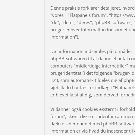
Denne praksis forklarer detaljeret, hvorda
"vores", "Flatpanels forum", "https://ww
"de", "dem", "deres", "phpBB software
bruger enhver information indsamlet und
information").
Din information indsamles på to måder. F
phpBB-softwaren til at danne et antal coo
computers "midlertidige internetfiler"-m
brugeridentitet (i det følgende "bruger-i
ID"), som automatisk tildeles dig af phpB
øjeblik du har læst et indlæg i "Flatpanel
er blevet læst af dig, som derved forbed
Vi danner også cookies eksternt i forhol
forum", skønt disse er udenfor rammerne 
dække sider dannet med phpBB-software
information er via hvad du indsender til 