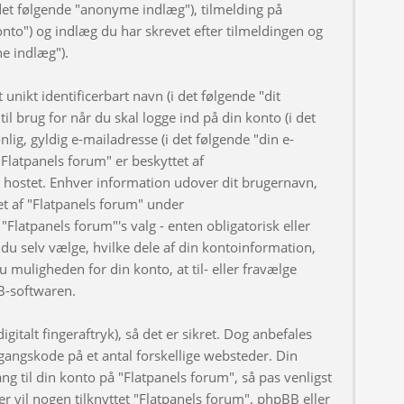
et følgende "anonyme indlæg"), tilmelding på
onto") og indlæg du har skrevet efter tilmeldingen og
ne indlæg").
nikt identificerbart navn (i det følgende "dit
l brug for når du skal logge ind på din konto (i det
ig, gyldig e-mailadresse (i det følgende "din e-
Flatpanels forum" er beskyttet af
er hostet. Enhver information udover dit brugernavn,
t af "Flatpanels forum" under
"Flatpanels forum"'s valg - enten obligatorisk eller
du selv vælge, hvilke dele af din kontoinformation,
u muligheden for din konto, at til- eller fravælge
B-softwaren.
gitalt fingeraftryk), så det er sikret. Dog anbefales
angskode på et antal forskellige websteder. Din
ng til din konto på "Flatpanels forum", så pas venligst
 vil nogen tilknyttet "Flatpanels forum", phpBB eller