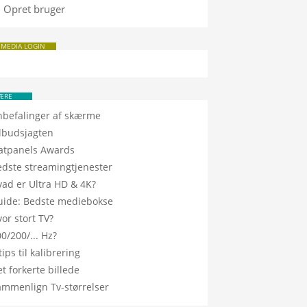
Opret bruger
 MEDIA LOGIN
ÆRE
nbefalinger af skærme
ilbudsjagten
latpanels Awards
edste streamingtjenester
vad er Ultra HD & 4K?
uide: Bedste mediebokse
or stort TV?
0/200/... Hz?
tips til kalibrering
t forkerte billede
ammenlign Tv-størrelser