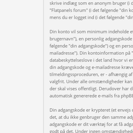
skrive indlæg som en anonym bruger (i d
"Flatpanels forum" (i det følgende "din k
mens du er logget ind (i det følgende "di
Din konto vil som minimum indeholde et u
brugernavn"), en personlig adgangskode ti
følgende "din adgangskode") og en personl
mailadresse"). Din kontoinformation på "
databeskyttelseslove i det land hvor vi 
din adgangskode og e-mailadresse kræve
tilmeldingssproceduren, er - afhængig af 
valgfrit. Under alle omstændigheder kan 
der skal vises offentligt. Derudover har d
automatisk genererede e-mails fra phpB
Din adgangskode er krypteret (et envejs di
det, at du ikke genbruger den samme adg
adgangskode er dit værktøj for at få adga
godt på det. Under ingen omstændigheder