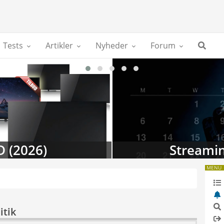
Tests
Artikler
Nyheder
Forum
D (2026)
Streamin
MENU
itik