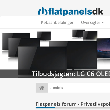
Købsanbefalinger
Oversigter
Tilbudsjagten: LG C6 OLE
Indeks
Flatpanels forum - Privatlivspol