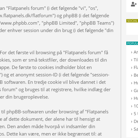
n "Flatpanels forum" (i det følgende "vi", "os",
w.flatpanels.dk/flatforum") og phpBB (i det følgende
SOCIAL
", "www.phpbb.com", "phpBB Limited", "phpBB Teams")
er enhver session under din brug (i det følgende "din
POPUL
›
A
or det første vil browsing på "Flatpanels forum" få
›
kies, som er små tekstfiler, der downloades til din
T
appe. De første to cookies indholder blot en
›
F
d") og et anonymt session-ID (i det følgende "session-
›
B
B softwaren. En tredje cookie vil blive dannet i det
›
H
s forum" og bruges til at registrere, hvilke indlæg der
›
G
rer din brugeroplevelse.
›
Hv
›
10
d til phpBB-softwaren under browsing af "Flatpanels
›
5 
af dette dokument, der alene har til hensigt at
›
De
n. Den anden måde hvorpå vi indsamler din
›
S
os. Dette kan være, men er ikke begrænset til: at