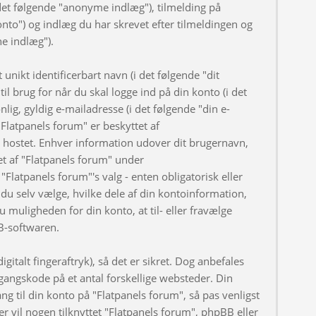
et følgende "anonyme indlæg"), tilmelding på
onto") og indlæg du har skrevet efter tilmeldingen og
ne indlæg").
nikt identificerbart navn (i det følgende "dit
l brug for når du skal logge ind på din konto (i det
ig, gyldig e-mailadresse (i det følgende "din e-
Flatpanels forum" er beskyttet af
er hostet. Enhver information udover dit brugernavn,
t af "Flatpanels forum" under
"Flatpanels forum"'s valg - enten obligatorisk eller
du selv vælge, hvilke dele af din kontoinformation,
u muligheden for din konto, at til- eller fravælge
B-softwaren.
gitalt fingeraftryk), så det er sikret. Dog anbefales
angskode på et antal forskellige websteder. Din
ng til din konto på "Flatpanels forum", så pas venligst
 vil nogen tilknyttet "Flatpanels forum", phpBB eller