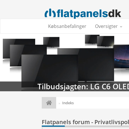
Købsanbefalinger
Oversigter
Tilbudsjagten: LG C6 OLE
Indeks
Flatpanels forum - Privatlivspol