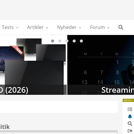
Tests
Artikler
Nyheder
Forum
D (2026)
Streamin
MENU
itik