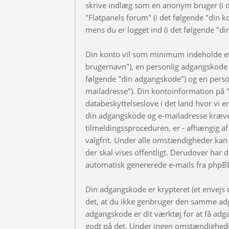
skrive indlæg som en anonym bruger (i d
"Flatpanels forum" (i det følgende "din k
mens du er logget ind (i det følgende "di
Din konto vil som minimum indeholde et u
brugernavn"), en personlig adgangskode ti
følgende "din adgangskode") og en personl
mailadresse"). Din kontoinformation på "
databeskyttelseslove i det land hvor vi 
din adgangskode og e-mailadresse kræve
tilmeldingssproceduren, er - afhængig af 
valgfrit. Under alle omstændigheder kan 
der skal vises offentligt. Derudover har d
automatisk genererede e-mails fra phpB
Din adgangskode er krypteret (et envejs di
det, at du ikke genbruger den samme adg
adgangskode er dit værktøj for at få adga
godt på det. Under ingen omstændigheder