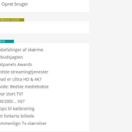
Opret bruger
 MEDIA LOGIN
ÆRE
nbefalinger af skærme
ilbudsjagten
latpanels Awards
edste streamingtjenester
vad er Ultra HD & 4K?
uide: Bedste mediebokse
or stort TV?
0/200/... Hz?
tips til kalibrering
t forkerte billede
ammenlign Tv-størrelser