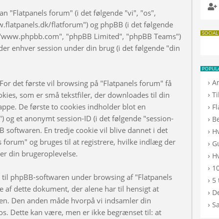
n "Flatpanels forum" (i det følgende "vi", "os",
w.flatpanels.dk/flatforum") og phpBB (i det følgende
SOCIAL
", "www.phpbb.com", "phpBB Limited", "phpBB Teams")
er enhver session under din brug (i det følgende "din
POPUL
›
A
or det første vil browsing på "Flatpanels forum" få
›
kies, som er små tekstfiler, der downloades til din
T
appe. De første to cookies indholder blot en
›
F
d") og et anonymt session-ID (i det følgende "session-
›
B
B softwaren. En tredje cookie vil blive dannet i det
›
H
s forum" og bruges til at registrere, hvilke indlæg der
›
G
rer din brugeroplevelse.
›
Hv
›
10
d til phpBB-softwaren under browsing af "Flatpanels
›
5 
af dette dokument, der alene har til hensigt at
›
De
n. Den anden måde hvorpå vi indsamler din
›
S
os. Dette kan være, men er ikke begrænset til: at