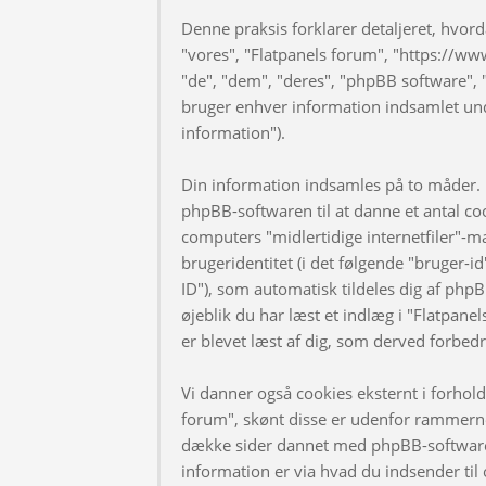
Denne praksis forklarer detaljeret, hvorda
"vores", "Flatpanels forum", "https://ww
"de", "dem", "deres", "phpBB software
bruger enhver information indsamlet und
information").
Din information indsamles på to måder. F
phpBB-softwaren til at danne et antal coo
computers "midlertidige internetfiler"-m
brugeridentitet (i det følgende "bruger-i
ID"), som automatisk tildeles dig af phpB
øjeblik du har læst et indlæg i "Flatpanel
er blevet læst af dig, som derved forbed
Vi danner også cookies eksternt i forhol
forum", skønt disse er udenfor rammerne 
dække sider dannet med phpBB-software
information er via hvad du indsender til 