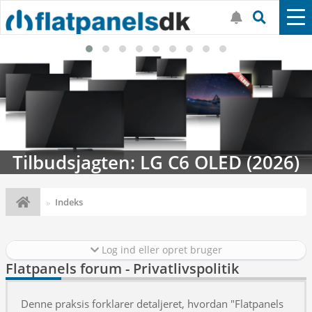
Tilbudsjagten: LG C6 OLED (2026)
Indeks
Log ind eller opret bruger
Flatpanels forum - Privatlivspolitik
Denne praksis forklarer detaljeret, hvordan "Flatpanels