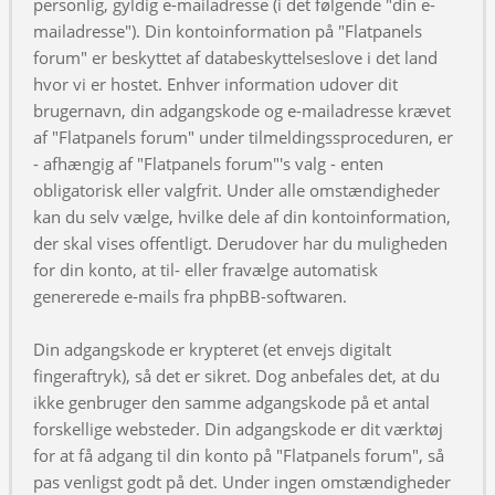
personlig, gyldig e-mailadresse (i det følgende "din e-
mailadresse"). Din kontoinformation på "Flatpanels
forum" er beskyttet af databeskyttelseslove i det land
hvor vi er hostet. Enhver information udover dit
brugernavn, din adgangskode og e-mailadresse krævet
af "Flatpanels forum" under tilmeldingssproceduren, er
- afhængig af "Flatpanels forum"'s valg - enten
obligatorisk eller valgfrit. Under alle omstændigheder
kan du selv vælge, hvilke dele af din kontoinformation,
der skal vises offentligt. Derudover har du muligheden
for din konto, at til- eller fravælge automatisk
genererede e-mails fra phpBB-softwaren.
Din adgangskode er krypteret (et envejs digitalt
fingeraftryk), så det er sikret. Dog anbefales det, at du
ikke genbruger den samme adgangskode på et antal
forskellige websteder. Din adgangskode er dit værktøj
for at få adgang til din konto på "Flatpanels forum", så
pas venligst godt på det. Under ingen omstændigheder