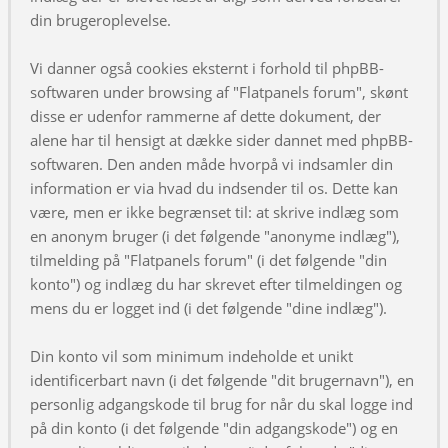
din brugeroplevelse.
Vi danner også cookies eksternt i forhold til phpBB-
softwaren under browsing af "Flatpanels forum", skønt
disse er udenfor rammerne af dette dokument, der
alene har til hensigt at dække sider dannet med phpBB-
softwaren. Den anden måde hvorpå vi indsamler din
information er via hvad du indsender til os. Dette kan
være, men er ikke begrænset til: at skrive indlæg som
en anonym bruger (i det følgende "anonyme indlæg"),
tilmelding på "Flatpanels forum" (i det følgende "din
konto") og indlæg du har skrevet efter tilmeldingen og
mens du er logget ind (i det følgende "dine indlæg").
Din konto vil som minimum indeholde et unikt
identificerbart navn (i det følgende "dit brugernavn"), en
personlig adgangskode til brug for når du skal logge ind
på din konto (i det følgende "din adgangskode") og en