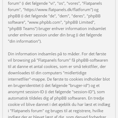
forum" (i det følgende "vi", "os", "vores", "Flatpanels
forum", "https://www.flatpanels.dk/flatforum") og
phpBB (i det følgende "de", "dem", "deres", "phpBB
software", "www.phpbb.com", "phpBB Limited",
"phpBB Teams") bruger enhver information indsamlet
under enhver session under din brug (i det følgende
"din information").
Din information indsamles på to måder. For det første
vil browsing på "Flatpanels forum" få phpBB-softwaren
til at danne et antal cookies, som er små tekstfiler, der
downloades til din computers "midlertidige
internetfiler"-mappe. De første to cookies indholder blot
en brugeridentitet (i det følgende "bruger-id") og et
anonymt session-ID (i det følgende "session-ID"), som
automatisk tildeles dig af phpBB softwaren. En tredje
cookie vil blive dannet i det øjeblik du har læst et indlæg
i "Flatpanels forum" og bruges til at registrere, hvilke
indlæg der er blevet læst af dig, som derved forbedrer