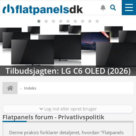
Tilbudsjagten: LG C6 OLED (2026)
Indeks
Log ind eller opret bruger
Flatpanels forum - Privatlivspolitik
Denne praksis forklarer detaljeret, hvordan "Flatpanels