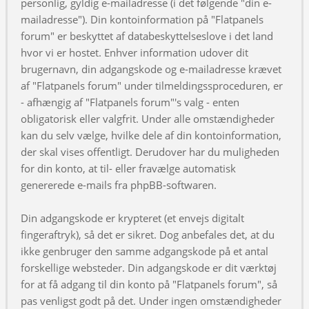
personlig, gyldig e-mailadresse (i det følgende "din e-
mailadresse"). Din kontoinformation på "Flatpanels
forum" er beskyttet af databeskyttelseslove i det land
hvor vi er hostet. Enhver information udover dit
brugernavn, din adgangskode og e-mailadresse krævet
af "Flatpanels forum" under tilmeldingssproceduren, er
- afhængig af "Flatpanels forum"'s valg - enten
obligatorisk eller valgfrit. Under alle omstændigheder
kan du selv vælge, hvilke dele af din kontoinformation,
der skal vises offentligt. Derudover har du muligheden
for din konto, at til- eller fravælge automatisk
genererede e-mails fra phpBB-softwaren.
Din adgangskode er krypteret (et envejs digitalt
fingeraftryk), så det er sikret. Dog anbefales det, at du
ikke genbruger den samme adgangskode på et antal
forskellige websteder. Din adgangskode er dit værktøj
for at få adgang til din konto på "Flatpanels forum", så
pas venligst godt på det. Under ingen omstændigheder