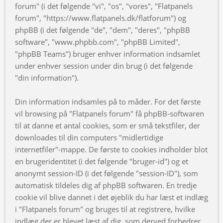
forum" (i det følgende "vi", "os", "vores", "Flatpanels
forum", "https://www.flatpanels.dk/flatforum") og
phpBB (i det følgende "de", "dem", "deres", "phpBB
software", "www.phpbb.com", "phpBB Limited",
"phpBB Teams") bruger enhver information indsamlet
under enhver session under din brug (i det følgende
"din information").
Din information indsamles på to måder. For det første
vil browsing på "Flatpanels forum" få phpBB-softwaren
til at danne et antal cookies, som er små tekstfiler, der
downloades til din computers "midlertidige
internetfiler"-mappe. De første to cookies indholder blot
en brugeridentitet (i det følgende "bruger-id") og et
anonymt session-ID (i det følgende "session-ID"), som
automatisk tildeles dig af phpBB softwaren. En tredje
cookie vil blive dannet i det øjeblik du har læst et indlæg
i "Flatpanels forum" og bruges til at registrere, hvilke
indlæg der er blevet læst af dig, som derved forbedrer