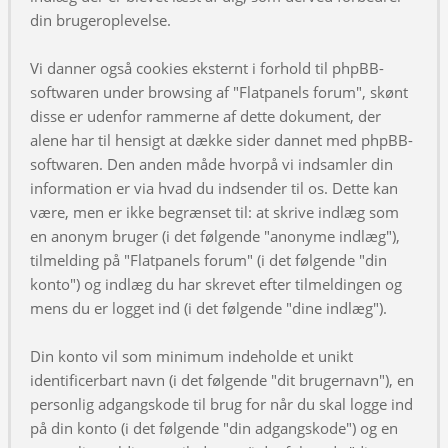
din brugeroplevelse.
Vi danner også cookies eksternt i forhold til phpBB-
softwaren under browsing af "Flatpanels forum", skønt
disse er udenfor rammerne af dette dokument, der
alene har til hensigt at dække sider dannet med phpBB-
softwaren. Den anden måde hvorpå vi indsamler din
information er via hvad du indsender til os. Dette kan
være, men er ikke begrænset til: at skrive indlæg som
en anonym bruger (i det følgende "anonyme indlæg"),
tilmelding på "Flatpanels forum" (i det følgende "din
konto") og indlæg du har skrevet efter tilmeldingen og
mens du er logget ind (i det følgende "dine indlæg").
Din konto vil som minimum indeholde et unikt
identificerbart navn (i det følgende "dit brugernavn"), en
personlig adgangskode til brug for når du skal logge ind
på din konto (i det følgende "din adgangskode") og en