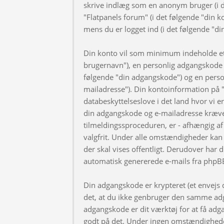
skrive indlæg som en anonym bruger (i d
"Flatpanels forum" (i det følgende "din k
mens du er logget ind (i det følgende "di
Din konto vil som minimum indeholde et u
brugernavn"), en personlig adgangskode ti
følgende "din adgangskode") og en personl
mailadresse"). Din kontoinformation på "
databeskyttelseslove i det land hvor vi 
din adgangskode og e-mailadresse kræve
tilmeldingssproceduren, er - afhængig af 
valgfrit. Under alle omstændigheder kan 
der skal vises offentligt. Derudover har d
automatisk genererede e-mails fra phpB
Din adgangskode er krypteret (et envejs di
det, at du ikke genbruger den samme adg
adgangskode er dit værktøj for at få adga
godt på det. Under ingen omstændigheder