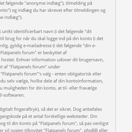
et følgende "anonyme indlæg"), tilmelding på
onto") og indlæg du har skrevet efter tilmeldingen og
ne indlæg").
nikt identificerbart navn (i det følgende "dit
l brug for når du skal logge ind på din konto (i det
ig, gyldig e-mailadresse (i det følgende "din e-
Flatpanels forum" er beskyttet af
er hostet. Enhver information udover dit brugernavn,
t af "Flatpanels forum" under
"Flatpanels forum"'s valg - enten obligatorisk eller
du selv vælge, hvilke dele af din kontoinformation,
u muligheden for din konto, at til- eller fravælge
B-softwaren.
gitalt fingeraftryk), så det er sikret. Dog anbefales
angskode på et antal forskellige websteder. Din
ng til din konto på "Flatpanels forum", så pas venligst
 vil nogen tilknyttet "Flatpanels forum", phpBB eller