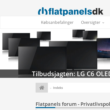
Købsanbefalinger
Oversigter
Tilbudsjagten: LG C6 OLE
Indeks
Flatpanels forum - Privatlivspol