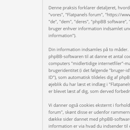
Denne praksis forklarer detaljeret, hvorda
"vores", "Flatpanels forum", "https://ww
"de", "dem", "deres", "phpBB software
bruger enhver information indsamlet und
information").
Din information indsamles på to måder. F
phpBB-softwaren til at danne et antal coo
computers "midlertidige internetfiler"-m
brugeridentitet (i det følgende "bruger-i
ID"), som automatisk tildeles dig af phpB
øjeblik du har læst et indlæg i "Flatpanel
er blevet læst af dig, som derved forbed
Vi danner også cookies eksternt i forhol
forum", skønt disse er udenfor rammerne 
dække sider dannet med phpBB-software
information er via hvad du indsender til 