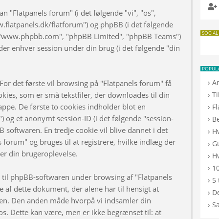
n "Flatpanels forum" (i det følgende "vi", "os",
w.flatpanels.dk/flatforum") og phpBB (i det følgende
SOCIAL
", "www.phpbb.com", "phpBB Limited", "phpBB Teams")
er enhver session under din brug (i det følgende "din
POPUL
›
A
or det første vil browsing på "Flatpanels forum" få
›
kies, som er små tekstfiler, der downloades til din
T
appe. De første to cookies indholder blot en
›
F
d") og et anonymt session-ID (i det følgende "session-
›
B
B softwaren. En tredje cookie vil blive dannet i det
›
H
s forum" og bruges til at registrere, hvilke indlæg der
›
G
rer din brugeroplevelse.
›
Hv
›
10
d til phpBB-softwaren under browsing af "Flatpanels
›
5 
af dette dokument, der alene har til hensigt at
›
De
n. Den anden måde hvorpå vi indsamler din
›
S
os. Dette kan være, men er ikke begrænset til: at