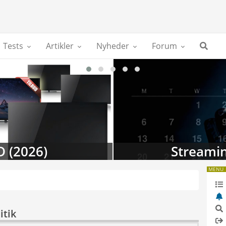
Tests
Artikler
Nyheder
Forum
D (2026)
Streamin
MENU
itik