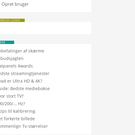
Opret bruger
 MEDIA LOGIN
ÆRE
nbefalinger af skærme
ilbudsjagten
latpanels Awards
edste streamingtjenester
vad er Ultra HD & 4K?
uide: Bedste mediebokse
or stort TV?
0/200/... Hz?
tips til kalibrering
t forkerte billede
ammenlign Tv-størrelser