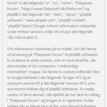
forum" (i det følgende "vi", "os", "vores", "Flatpanels
forum", "https://www.flatpanels.dk/flatforum") og
phpBB (i det følgende "de", "dem", "deres", "phpBB
software", "www.phpbb.com", "phpBB Limited",
"phpBB Teams") bruger enhver information indsamlet
under enhver session under din brug (i det følgende
"din information").
Din information indsamles på to måder. For det første
vil browsing på "Flatpanels forum" få phpBB-softwaren
til at danne et antal cookies, som er små tekstfiler, der
downloades til din computers "midlertidige
internetfiler"-mappe. De første to cookies indholder blot
en brugeridentitet (i det følgende "bruger-id") og et
anonymt session-ID (i det følgende "session-ID"), som
automatisk tildeles dig af phpBB softwaren. En tredje
cookie vil blive dannet i det øjeblik du har læst et indlæg
i "Flatpanels forum" og bruges til at registrere, hvilke
indlæg der er blevet læst af dig, som derved forbedrer