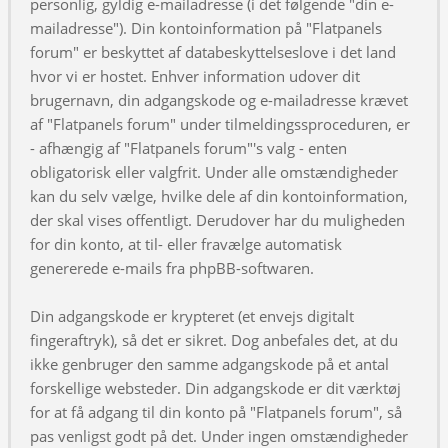
personlig, gyldig e-mailadresse (i det følgende "din e-
mailadresse"). Din kontoinformation på "Flatpanels
forum" er beskyttet af databeskyttelseslove i det land
hvor vi er hostet. Enhver information udover dit
brugernavn, din adgangskode og e-mailadresse krævet
af "Flatpanels forum" under tilmeldingssproceduren, er
- afhængig af "Flatpanels forum"'s valg - enten
obligatorisk eller valgfrit. Under alle omstændigheder
kan du selv vælge, hvilke dele af din kontoinformation,
der skal vises offentligt. Derudover har du muligheden
for din konto, at til- eller fravælge automatisk
genererede e-mails fra phpBB-softwaren.
Din adgangskode er krypteret (et envejs digitalt
fingeraftryk), så det er sikret. Dog anbefales det, at du
ikke genbruger den samme adgangskode på et antal
forskellige websteder. Din adgangskode er dit værktøj
for at få adgang til din konto på "Flatpanels forum", så
pas venligst godt på det. Under ingen omstændigheder