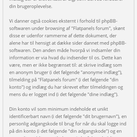
din brugeroplevelse.
Vi danner også cookies eksternt i forhold til phpBB-
softwaren under browsing af "Flatpanels forum", skønt
disse er udenfor rammerne af dette dokument, der
alene har til hensigt at dække sider dannet med phpBB-
softwaren. Den anden måde hvorpå vi indsamler din
information er via hvad du indsender til os. Dette kan
være, men er ikke begrænset til: at skrive indlæg som
en anonym bruger (i det følgende "anonyme indlæg"),
tilmelding på "Flatpanels forum" (i det følgende "din
konto") og indlæg du har skrevet efter tilmeldingen og
mens du er logget ind (i det følgende "dine indlæg").
Din konto vil som minimum indeholde et unikt
identificerbart navn (i det følgende "dit brugernavn"), en
personlig adgangskode til brug for når du skal logge ind
på din konto (i det følgende "din adgangskode") og en