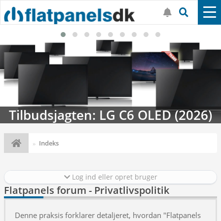
Tilbudsjagten: LG C6 OLED (2026)
Indeks
Log ind eller opret bruger
Flatpanels forum - Privatlivspolitik
Denne praksis forklarer detaljeret, hvordan "Flatpanels