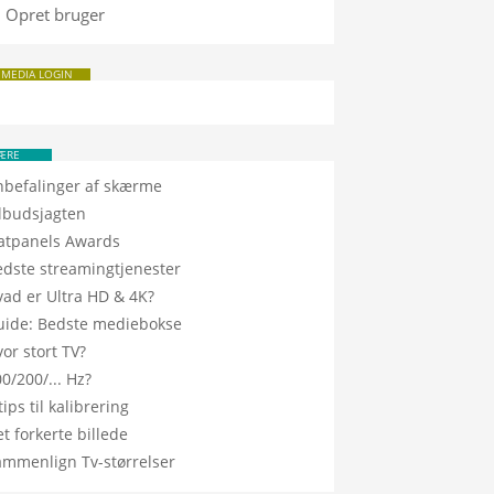
Opret bruger
 MEDIA LOGIN
ÆRE
nbefalinger af skærme
ilbudsjagten
latpanels Awards
edste streamingtjenester
vad er Ultra HD & 4K?
uide: Bedste mediebokse
or stort TV?
0/200/... Hz?
tips til kalibrering
t forkerte billede
ammenlign Tv-størrelser