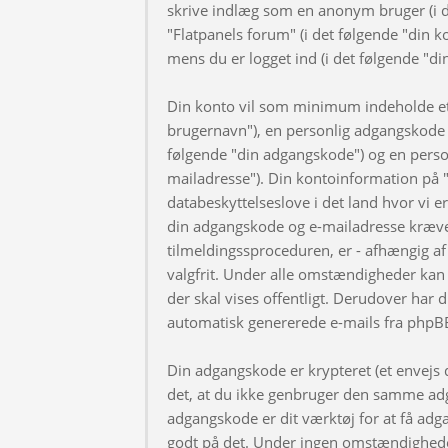
skrive indlæg som en anonym bruger (i d
"Flatpanels forum" (i det følgende "din k
mens du er logget ind (i det følgende "di
Din konto vil som minimum indeholde et u
brugernavn"), en personlig adgangskode ti
følgende "din adgangskode") og en personl
mailadresse"). Din kontoinformation på "
databeskyttelseslove i det land hvor vi 
din adgangskode og e-mailadresse kræve
tilmeldingssproceduren, er - afhængig af 
valgfrit. Under alle omstændigheder kan 
der skal vises offentligt. Derudover har d
automatisk genererede e-mails fra phpB
Din adgangskode er krypteret (et envejs di
det, at du ikke genbruger den samme adg
adgangskode er dit værktøj for at få adga
godt på det. Under ingen omstændigheder