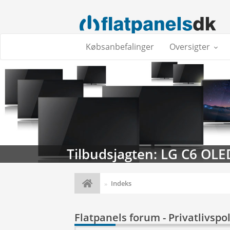
Købsanbefalinger
Oversigter
Tilbudsjagten: LG C6 OLE
Indeks
Flatpanels forum - Privatlivspol