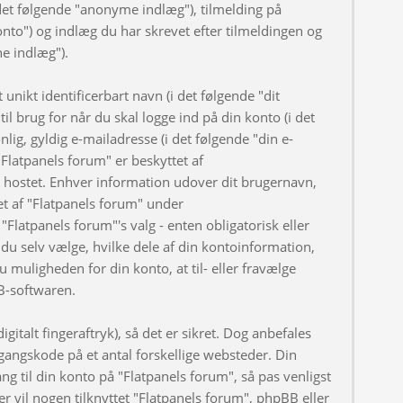
et følgende "anonyme indlæg"), tilmelding på
onto") og indlæg du har skrevet efter tilmeldingen og
ne indlæg").
nikt identificerbart navn (i det følgende "dit
l brug for når du skal logge ind på din konto (i det
ig, gyldig e-mailadresse (i det følgende "din e-
Flatpanels forum" er beskyttet af
er hostet. Enhver information udover dit brugernavn,
t af "Flatpanels forum" under
"Flatpanels forum"'s valg - enten obligatorisk eller
du selv vælge, hvilke dele af din kontoinformation,
u muligheden for din konto, at til- eller fravælge
B-softwaren.
gitalt fingeraftryk), så det er sikret. Dog anbefales
angskode på et antal forskellige websteder. Din
ng til din konto på "Flatpanels forum", så pas venligst
 vil nogen tilknyttet "Flatpanels forum", phpBB eller