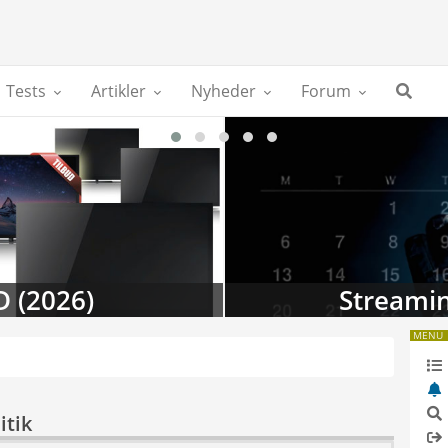
Tests
Artikler
Nyheder
Forum
D (2026)
Streamin
MENU
itik