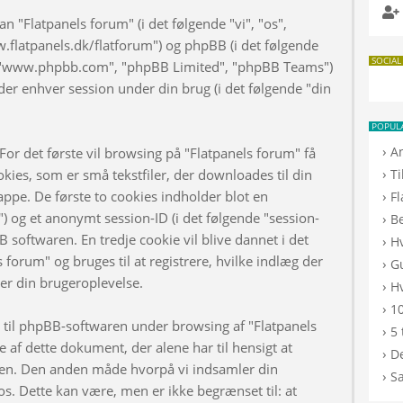
n "Flatpanels forum" (i det følgende "vi", "os",
w.flatpanels.dk/flatforum") og phpBB (i det følgende
SOCIAL
", "www.phpbb.com", "phpBB Limited", "phpBB Teams")
er enhver session under din brug (i det følgende "din
POPUL
›
A
or det første vil browsing på "Flatpanels forum" få
›
kies, som er små tekstfiler, der downloades til din
T
appe. De første to cookies indholder blot en
›
F
d") og et anonymt session-ID (i det følgende "session-
›
B
B softwaren. En tredje cookie vil blive dannet i det
›
H
s forum" og bruges til at registrere, hvilke indlæg der
›
G
rer din brugeroplevelse.
›
Hv
›
10
d til phpBB-softwaren under browsing af "Flatpanels
›
5 
af dette dokument, der alene har til hensigt at
›
De
n. Den anden måde hvorpå vi indsamler din
›
S
os. Dette kan være, men er ikke begrænset til: at