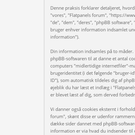
Denne praksis forklarer detaljeret, hvorda
"vores", "Flatpanels forum", "https://ww
"de", "dem", "deres", "phpBB software
bruger enhver information indsamlet und
information").
Din information indsamles på to måder. F
phpBB-softwaren til at danne et antal coo
computers "midlertidige internetfiler"-m
brugeridentitet (i det følgende "bruger-i
ID"), som automatisk tildeles dig af phpB
øjeblik du har læst et indlæg i "Flatpanel
er blevet læst af dig, som derved forbed
Vi danner også cookies eksternt i forhol
forum", skønt disse er udenfor rammerne 
dække sider dannet med phpBB-software
information er via hvad du indsender til 