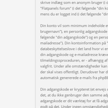
skrive indlæg som en anonym bruger (i d
"Flatpanels forum" (i det følgende "din k
mens du er logget ind (i det følgende "di
Din konto vil som minimum indeholde et u
brugernavn"), en personlig adgangskode ti
følgende "din adgangskode") og en personl
mailadresse"). Din kontoinformation på "
databeskyttelseslove i det land hvor vi 
din adgangskode og e-mailadresse kræve
tilmeldingssproceduren, er - afhængig af 
valgfrit. Under alle omstændigheder kan 
der skal vises offentligt. Derudover har d
automatisk genererede e-mails fra phpB
Din adgangskode er krypteret (et envejs di
det, at du ikke genbruger den samme adg
adgangskode er dit værktøj for at få adga
godt på det. Under ingen omstændigheder