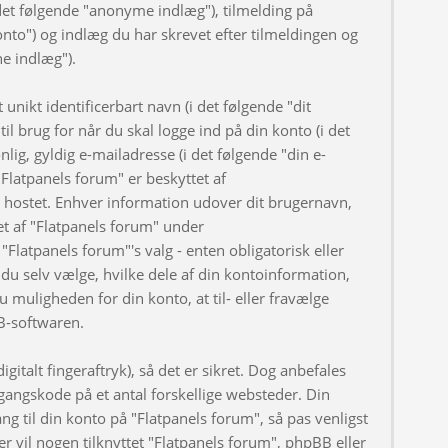
et følgende "anonyme indlæg"), tilmelding på
onto") og indlæg du har skrevet efter tilmeldingen og
ne indlæg").
nikt identificerbart navn (i det følgende "dit
l brug for når du skal logge ind på din konto (i det
ig, gyldig e-mailadresse (i det følgende "din e-
Flatpanels forum" er beskyttet af
er hostet. Enhver information udover dit brugernavn,
t af "Flatpanels forum" under
"Flatpanels forum"'s valg - enten obligatorisk eller
du selv vælge, hvilke dele af din kontoinformation,
u muligheden for din konto, at til- eller fravælge
B-softwaren.
gitalt fingeraftryk), så det er sikret. Dog anbefales
angskode på et antal forskellige websteder. Din
ng til din konto på "Flatpanels forum", så pas venligst
 vil nogen tilknyttet "Flatpanels forum", phpBB eller