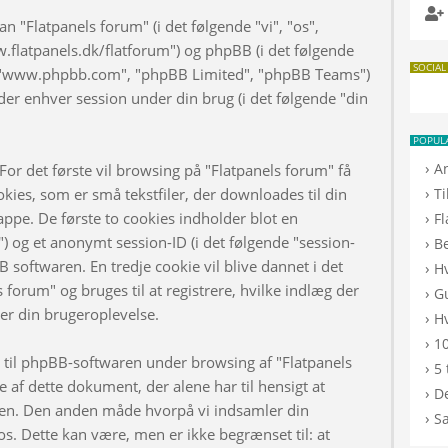
n "Flatpanels forum" (i det følgende "vi", "os",
w.flatpanels.dk/flatforum") og phpBB (i det følgende
SOCIAL
", "www.phpbb.com", "phpBB Limited", "phpBB Teams")
er enhver session under din brug (i det følgende "din
POPUL
›
A
or det første vil browsing på "Flatpanels forum" få
›
kies, som er små tekstfiler, der downloades til din
T
appe. De første to cookies indholder blot en
›
F
d") og et anonymt session-ID (i det følgende "session-
›
B
B softwaren. En tredje cookie vil blive dannet i det
›
H
s forum" og bruges til at registrere, hvilke indlæg der
›
G
rer din brugeroplevelse.
›
Hv
›
10
d til phpBB-softwaren under browsing af "Flatpanels
›
5 
af dette dokument, der alene har til hensigt at
›
De
n. Den anden måde hvorpå vi indsamler din
›
S
os. Dette kan være, men er ikke begrænset til: at