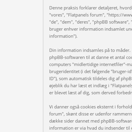
Denne praksis forklarer detaljeret, hvorda
"vores", "Flatpanels forum", "https://ww
"de", "dem", "deres", "phpBB software
bruger enhver information indsamlet und
information").
Din information indsamles på to måder. F
phpBB-softwaren til at danne et antal coo
computers "midlertidige internetfiler"-m
brugeridentitet (i det følgende "bruger-i
ID"), som automatisk tildeles dig af phpB
øjeblik du har læst et indlæg i "Flatpanel
er blevet læst af dig, som derved forbed
Vi danner også cookies eksternt i forhol
forum", skønt disse er udenfor rammerne 
dække sider dannet med phpBB-software
information er via hvad du indsender til 