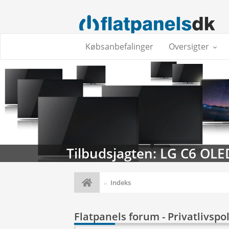
Købsanbefalinger
Oversigter
Tilbudsjagten: LG C6 OLE
Indeks
Flatpanels forum - Privatlivspol