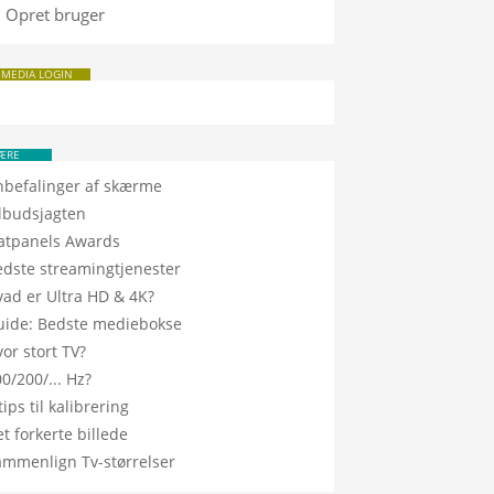
Opret bruger
 MEDIA LOGIN
ÆRE
nbefalinger af skærme
ilbudsjagten
latpanels Awards
edste streamingtjenester
vad er Ultra HD & 4K?
uide: Bedste mediebokse
or stort TV?
0/200/... Hz?
tips til kalibrering
t forkerte billede
ammenlign Tv-størrelser