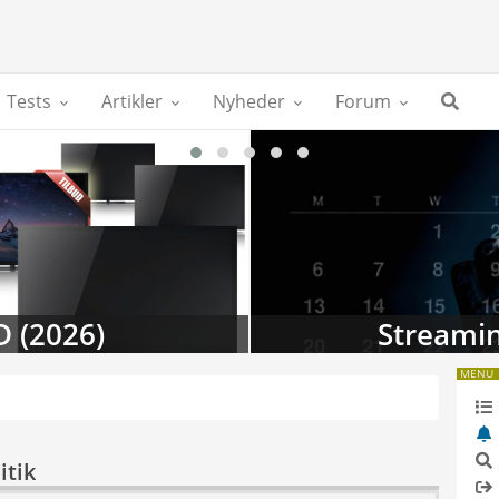
Tests
Artikler
Nyheder
Forum
D (2026)
Streamin
MENU
itik