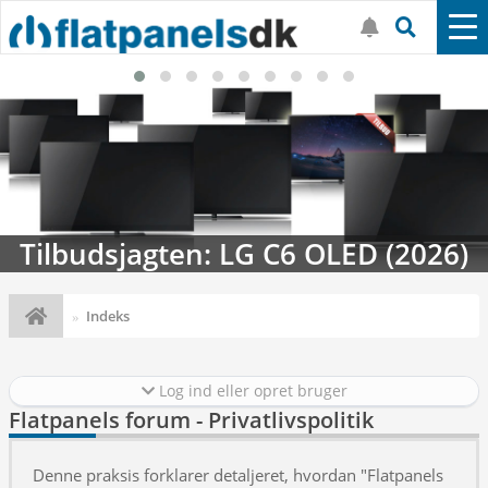
Tilbudsjagten: LG C6 OLED (2026)
Indeks
Log ind eller opret bruger
Flatpanels forum - Privatlivspolitik
Denne praksis forklarer detaljeret, hvordan "Flatpanels