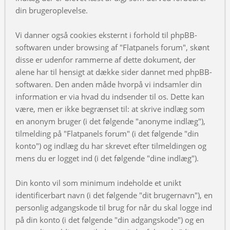
din brugeroplevelse.
Vi danner også cookies eksternt i forhold til phpBB-
softwaren under browsing af "Flatpanels forum", skønt
disse er udenfor rammerne af dette dokument, der
alene har til hensigt at dække sider dannet med phpBB-
softwaren. Den anden måde hvorpå vi indsamler din
information er via hvad du indsender til os. Dette kan
være, men er ikke begrænset til: at skrive indlæg som
en anonym bruger (i det følgende "anonyme indlæg"),
tilmelding på "Flatpanels forum" (i det følgende "din
konto") og indlæg du har skrevet efter tilmeldingen og
mens du er logget ind (i det følgende "dine indlæg").
Din konto vil som minimum indeholde et unikt
identificerbart navn (i det følgende "dit brugernavn"), en
personlig adgangskode til brug for når du skal logge ind
på din konto (i det følgende "din adgangskode") og en