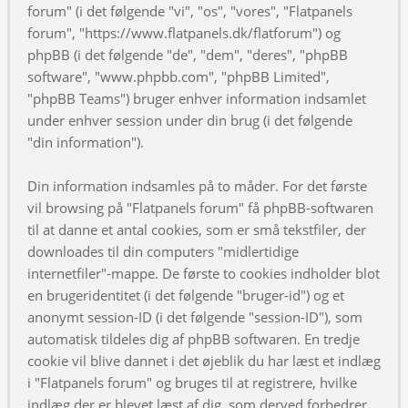
forum" (i det følgende "vi", "os", "vores", "Flatpanels
forum", "https://www.flatpanels.dk/flatforum") og
phpBB (i det følgende "de", "dem", "deres", "phpBB
software", "www.phpbb.com", "phpBB Limited",
"phpBB Teams") bruger enhver information indsamlet
under enhver session under din brug (i det følgende
"din information").
Din information indsamles på to måder. For det første
vil browsing på "Flatpanels forum" få phpBB-softwaren
til at danne et antal cookies, som er små tekstfiler, der
downloades til din computers "midlertidige
internetfiler"-mappe. De første to cookies indholder blot
en brugeridentitet (i det følgende "bruger-id") og et
anonymt session-ID (i det følgende "session-ID"), som
automatisk tildeles dig af phpBB softwaren. En tredje
cookie vil blive dannet i det øjeblik du har læst et indlæg
i "Flatpanels forum" og bruges til at registrere, hvilke
indlæg der er blevet læst af dig, som derved forbedrer