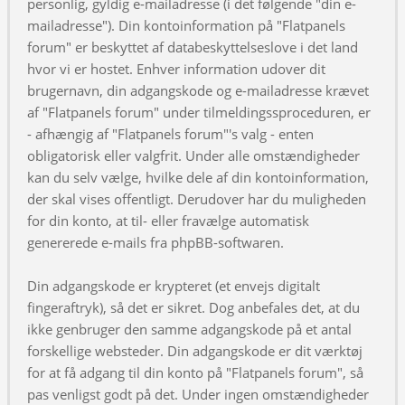
personlig, gyldig e-mailadresse (i det følgende "din e-
mailadresse"). Din kontoinformation på "Flatpanels
forum" er beskyttet af databeskyttelseslove i det land
hvor vi er hostet. Enhver information udover dit
brugernavn, din adgangskode og e-mailadresse krævet
af "Flatpanels forum" under tilmeldingssproceduren, er
- afhængig af "Flatpanels forum"'s valg - enten
obligatorisk eller valgfrit. Under alle omstændigheder
kan du selv vælge, hvilke dele af din kontoinformation,
der skal vises offentligt. Derudover har du muligheden
for din konto, at til- eller fravælge automatisk
genererede e-mails fra phpBB-softwaren.
Din adgangskode er krypteret (et envejs digitalt
fingeraftryk), så det er sikret. Dog anbefales det, at du
ikke genbruger den samme adgangskode på et antal
forskellige websteder. Din adgangskode er dit værktøj
for at få adgang til din konto på "Flatpanels forum", så
pas venligst godt på det. Under ingen omstændigheder