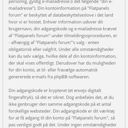
personlig, gyldig e-mailadresse (i det følgende "din e-
mailadresse"). Din kontoinformation på "Flatpanels
forum" er beskyttet af databeskyttelseslove i det land
hvor vi er hostet. Enhver information udover dit
brugernavn, din adgangskode og e-mailadresse krævet
af "Flatpanels forum" under tilmeldingssproceduren, er
- afhængig af "Flatpanels forum"'s valg - enten
obligatorisk eller valgfrit. Under alle omstændigheder
kan du selv vælge, hvilke dele af din kontoinformation,
der skal vises offentligt. Derudover har du muligheden
for din konto, at til- eller fravælge automatisk
genererede e-mails fra phpBB-softwaren.
Din adgangskode er krypteret (et envejs digitalt
fingeraftryk), så det er sikret. Dog anbefales det, at du
ikke genbruger den samme adgangskode på et antal
forskellige websteder. Din adgangskode er dit værktøj
for at få adgang til din konto på "Flatpanels forum", så
pas venligst godt på det. Under ingen omstændigheder