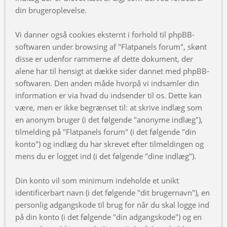
din brugeroplevelse.
Vi danner også cookies eksternt i forhold til phpBB-
softwaren under browsing af "Flatpanels forum", skønt
disse er udenfor rammerne af dette dokument, der
alene har til hensigt at dække sider dannet med phpBB-
softwaren. Den anden måde hvorpå vi indsamler din
information er via hvad du indsender til os. Dette kan
være, men er ikke begrænset til: at skrive indlæg som
en anonym bruger (i det følgende "anonyme indlæg"),
tilmelding på "Flatpanels forum" (i det følgende "din
konto") og indlæg du har skrevet efter tilmeldingen og
mens du er logget ind (i det følgende "dine indlæg").
Din konto vil som minimum indeholde et unikt
identificerbart navn (i det følgende "dit brugernavn"), en
personlig adgangskode til brug for når du skal logge ind
på din konto (i det følgende "din adgangskode") og en