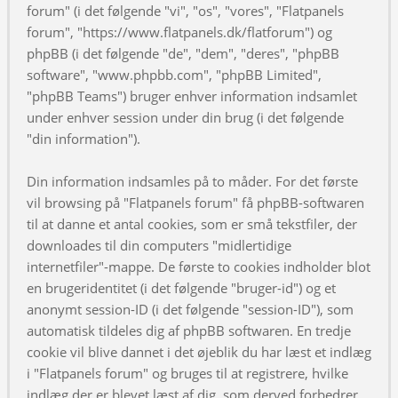
forum" (i det følgende "vi", "os", "vores", "Flatpanels
forum", "https://www.flatpanels.dk/flatforum") og
phpBB (i det følgende "de", "dem", "deres", "phpBB
software", "www.phpbb.com", "phpBB Limited",
"phpBB Teams") bruger enhver information indsamlet
under enhver session under din brug (i det følgende
"din information").
Din information indsamles på to måder. For det første
vil browsing på "Flatpanels forum" få phpBB-softwaren
til at danne et antal cookies, som er små tekstfiler, der
downloades til din computers "midlertidige
internetfiler"-mappe. De første to cookies indholder blot
en brugeridentitet (i det følgende "bruger-id") og et
anonymt session-ID (i det følgende "session-ID"), som
automatisk tildeles dig af phpBB softwaren. En tredje
cookie vil blive dannet i det øjeblik du har læst et indlæg
i "Flatpanels forum" og bruges til at registrere, hvilke
indlæg der er blevet læst af dig, som derved forbedrer