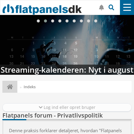
Streaming-kalenderen: Nyt i august
Indeks
Log ind eller opret bruger
Flatpanels forum - Privatlivspolitik
Denne praksis forklarer detaljeret, hvordan "Flatpanels